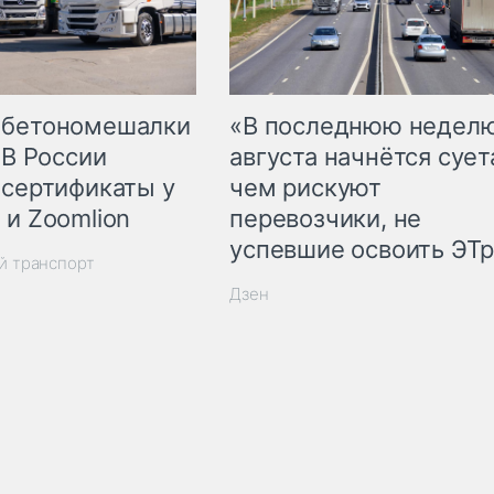
 бетономешалки
«В последнюю недел
 В России
августа начнётся суета
 сертификаты у
чем рискуют
 и Zoomlion
перевозчики, не
успевшие освоить ЭТ
й транспорт
Дзен