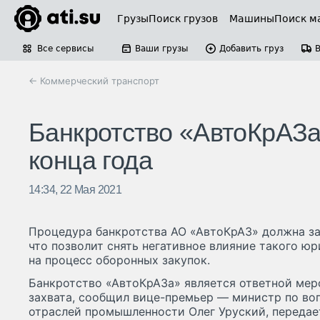
Грузы
Поиск грузов
Машины
Поиск м
Все сервисы
Ваши грузы
Добавить груз
← Коммерческий транспорт
Банкротство «АвтоКрАЗа
конца года
14:34, 22 Мая 2021
Процедура банкротства АО «АвтоКрАЗ» должна за
что позволит снять негативное влияние такого ю
на процесс оборонных закупок.
Банкротство «АвтоКрАЗа» является ответной мер
захвата, сообщил вице-премьер — министр по во
отраслей промышленности Олег Уруский, передае