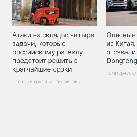
Опасные
Атаки на склады: четыре
из Китая.
задачи, которые
отозвали
российскому ритейлу
Dongfeng
предстоит решить в
кратчайшие сроки
Коммерчески
Склады и грузовые терминалы