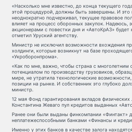
«Насколько мне известно, до конца текущего года
этой процедурой, должны быть завершены. И это в
неоднократно подчеркивал, текущее правовое по
влияет на процесс оборонных закупок. Надеюсь, э
акционерами с повестки дня и «АвтоКрАЗ» будет 
отметил Уруский агентству.
Министр не исключил возможности вхождения пр
холдинги, которые возникнут на базе проходящег
«Укроборонпрома».
«Как по мне, важно, чтобы страна с многолетни
потенциалом по производству грузовиков, образ
мире, не утратила технологические возможности, 
позиции на рынке. И собственник это глубоко до
министр.
12 мая Фонд гарантирования вкладов физических
Константина Жеваго пул кредитов выданных «Авто
Ранее они были выданы финкомпании «Финтакт» 
неплатежеспособными банками «Финансы и кредит
Именно у этих банков в качестве залога находятс