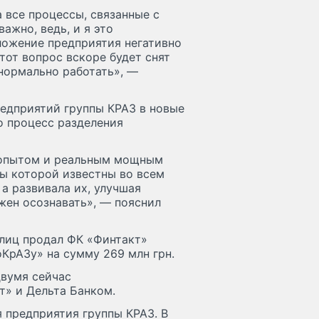
 все процессы, связанные с
ажно, ведь, и я это
ложение предприятия негативно
тот вопрос вскоре будет снят
нормально работать», —
едприятий группы КРАЗ в новые
о процесс разделения
м опытом и реальным мощным
цы которой известны во всем
а развивала их, улучшая
лжен осознавать», — пояснил
 лиц продал ФК «Финтакт»
КрАЗу» на сумму 269 млн грн.
двумя сейчас
» и Дельта Банком.
я предприятия группы КРАЗ. В