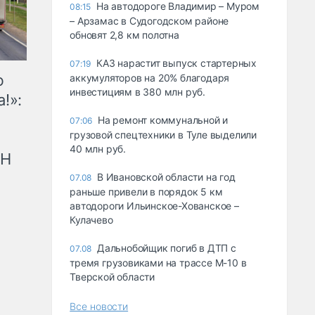
На автодороге Владимир – Муром
08:15
– Арзамас в Судогодском районе
обновят 2,8 км полотна
КАЗ нарастит выпуск стартерных
07:19
ю
аккумуляторов на 20% благодаря
инвестициям в 380 млн руб.
!»:
На ремонт коммунальной и
07:06
грузовой спецтехники в Туле выделили
40 млн руб.
рН
В Ивановской области на год
07.08
раньше привели в порядок 5 км
автодороги Ильинское-Хованское –
Кулачево
Дальнобойщик погиб в ДТП с
07.08
тремя грузовиками на трассе М-10 в
Тверской области
Все новости