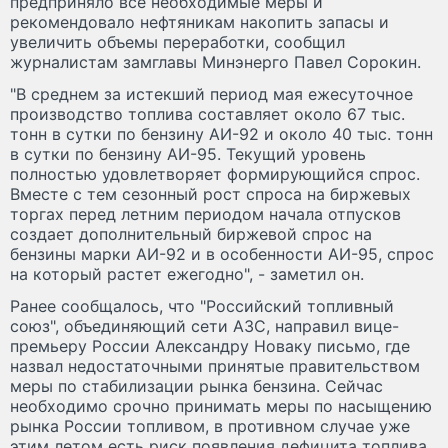
предприняло все необходимые меры и
рекомендовало нефтяникам накопить запасы и
увеличить объемы переработки, сообщил
журналистам замглавы Минэнерго Павел Сорокин.
"В среднем за истекший период мая ежесуточное
производство топлива составляет около 67 тыс.
тонн в сутки по бензину АИ-92 и около 40 тыс. тонн
в сутки по бензину АИ-95. Текущий уровень
полностью удовлетворяет формирующийся спрос.
Вместе с тем сезонный рост спроса на биржевых
торгах перед летним периодом начала отпусков
создает дополнительный биржевой спрос на
бензины марки АИ-92 и в особенности АИ-95, спрос
на который растет ежегодно", - заметил он.
Ранее сообщалось, что "Российский топливный
союз", объединяющий сети АЗС, направил вице-
премьеру России Александру Новаку письмо, где
назвал недостаточными принятые правительством
меры по стабилизации рынка бензина. Сейчас
необходимо срочно принимать меры по насыщению
рынка России топливом, в противном случае уже
этим летом есть риск появления дефицита топлива,