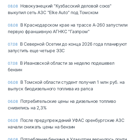
Новокузнецкий "Кузбасский деловой союз"
08.08
выкупил сеть АЗС "Elke Auto" под Томском
В Краснодарском крае на трассе А-260 запустили
08.08
первую франшизную АГНКС "Газпром"
В Северной Осетии до конца 2026 года планируют
07.08
запустить еще четыре ЭЗС
В Ивановской области за неделю подешевел
07.08
бензин
В Томской области студент получил 1 млн руб. на
06.08
выпуск биодизельного топлива из рапса
Потребительские цены на дизельное топливо
06.08
снизились на 2,3%
После предупреждений УФАС оренбургские АЗС
06.08
начали снижать цены на бензин
Потребление бензина в Удмуртии вернулось почти
06.08