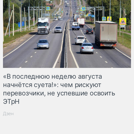
«В последнюю неделю августа
начнётся суета!»: чем рискуют
перевозчики, не успевшие освоить
ЭТрН
Дзен