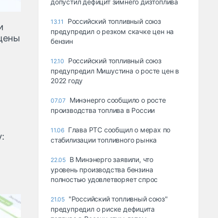
допустил дефицит зимнего дизтоплива
Российский топливный союз
13.11
и
предупредил о резком скачке цен на
цены
бензин
Российский топливный союз
12.10
предупредил Мишустина о росте цен в
2022 году
Минэнерго сообщило о росте
07.07
производства топлива в России
Глава РТС сообщил о мерах по
11.06
:
стабилизации топливного рынка
В Минэнерго заявили, что
22.05
уровень производства бензина
полностью удовлетворяет спрос
"Российский топливный союз"
21.05
предупредил о риске дефицита