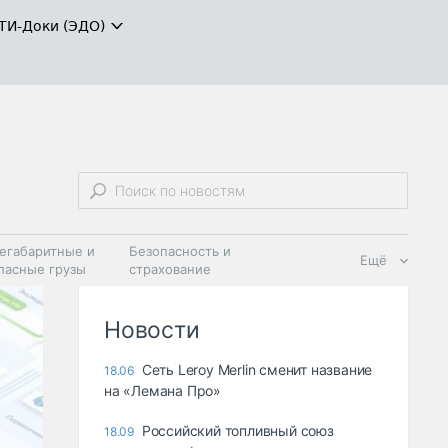
ТИ-Доки (ЭДО)
егабаритные и
Безопасность и
Ещё
пасные грузы
страхование
 масла и
Дзен
ия
Новости
Сеть Leroy Merlin сменит название
18.06
на «Лемана Про»
Российский топливный союз
18.09