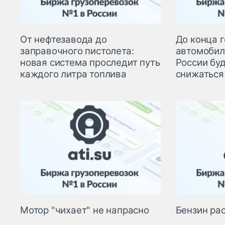
От нефтезавода до
До конца 
заправочного пистолета:
автомобил
новая система проследит путь
России бу
каждого литра топлива
снижаться
Мотор "чихает" не напрасно
Бензин ра