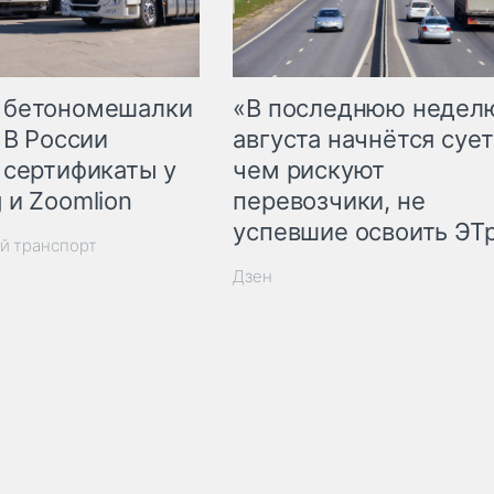
 бетономешалки
«В последнюю недел
 В России
августа начнётся сует
 сертификаты у
чем рискуют
 и Zoomlion
перевозчики, не
успевшие освоить ЭТ
й транспорт
Дзен