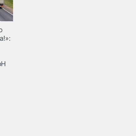
ю
а!»:
рН