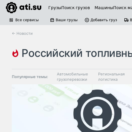
Грузы
Поиск грузов
Машины
Поиск м
Все сервисы
Ваши грузы
Добавить груз
← Новости
российский топливный с
Автомобильные
Региональная
Популярные темы:
грузоперевозки
логистика
Склады и
Таможня и ВЭД
грузовые
терминалы