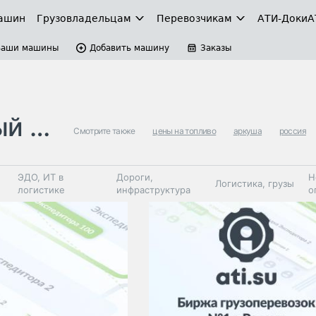
ашин
Грузовладельцам
Перевозчикам
АТИ-Доки
А
Ваши машины
Добавить машину
Заказы
оюз
Смотрите также
цены на топливо
аркуша
россия
ЭДО, ИТ в
Дороги,
Н
Логистика, грузы
логистике
инфраструктура
о
Коммерческий
Автосервис,
Топливо,
Спецтехника
транспорт
запчасти, шины
автохим