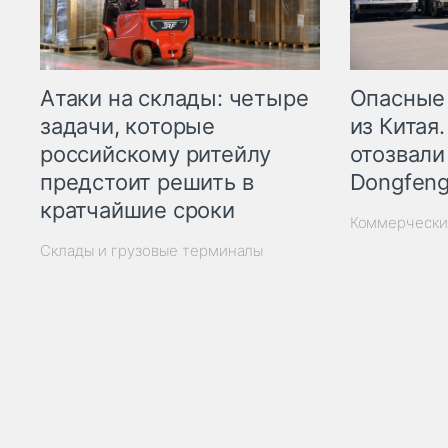
Опасные
Атаки на склады: четыре
из Китая.
задачи, которые
отозвали
российскому ритейлу
Dongfeng
предстоит решить в
кратчайшие сроки
Коммерчески
Склады и грузовые терминалы