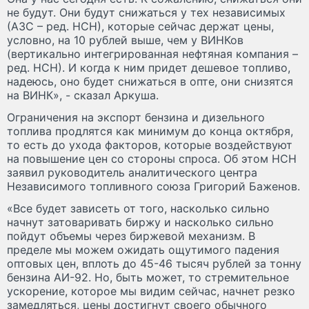
не будут. Они будут снижаться у тех независимых
(АЗС – ред. НСН), которые сейчас держат цены,
условно, на 10 рублей выше, чем у ВИНКов
(вертикально интегрированная нефтяная компания –
ред. НСН). И когда к ним придет дешевое топливо,
надеюсь, оно будет снижаться в опте, они снизятся
на ВИНК», - сказал Аркуша.
Ограничения на экспорт бензина и дизельного
топлива продлятся как минимум до конца октября,
то есть до ухода факторов, которые воздействуют
на повышение цен со стороны спроса. Об этом НСН
заявил руководитель аналитического центра
Независимого топливного союза Григорий Баженов.
«Все будет зависеть от того, насколько сильно
начнут затоваривать биржу и насколько сильно
пойдут объемы через биржевой механизм. В
пределе мы можем ожидать ощутимого падения
оптовых цен, вплоть до 45-46 тысяч рублей за тонну
бензина АИ-92. Но, быть может, то стремительное
ускорение, которое мы видим сейчас, начнет резко
замедляться, цены достигнут своего обычного