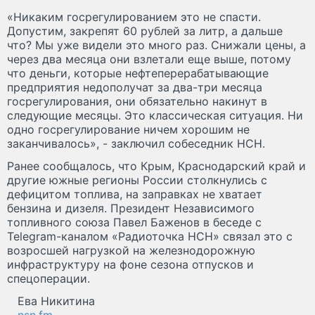
«Никаким госрегулированием это не спасти.
Допустим, закрепят 60 рублей за литр, а дальше
что? Мы уже видели это много раз. Снижали цены, а
через два месяца они взлетали еще выше, потому
что деньги, которые нефтеперерабатывающие
предприятия недополучат за два-три месяца
госрегулирования, они обязательно накинут в
следующие месяцы. Это классическая ситуация. Ни
одно госрегулирование ничем хорошим не
заканчивалось», - заключил собеседник НСН.
Ранее сообщалось, что Крым, Краснодарский край и
другие южные регионы России столкнулись с
дефицитом топлива, на заправках не хватает
бензина и дизеля. Президент Независимого
топливного союза Павел Баженов в беседе с
Telegram-каналом «Радиоточка НСН» связал это с
возросшей нагрузкой на железнодорожную
инфраструктуру на фоне сезона отпусков и
спецоперации.
Ева Никитина
nsn.fm