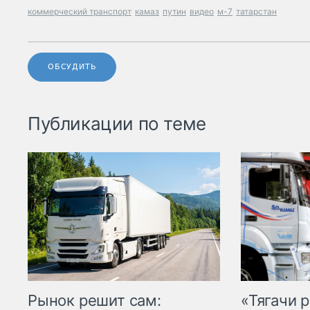
коммерческий транспорт
камаз
путин
видео
м-7
татарстан
ОБСУДИТЬ
Публикации по теме
Рынок решит сам:
«Тягачи 