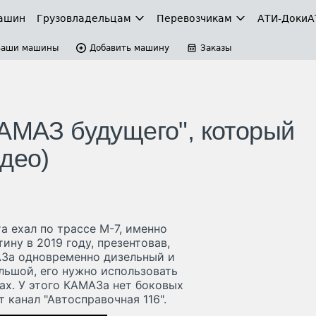
ашин
Грузовладельцам
Перевозчикам
АТИ-Доки
А
Ваши машины
Добавить машину
Заказы
КАМАЗ будущего", который
део)
а ехал по трассе М-7, именно
ну в 2019 году, презентовав,
АЗа одновременно дизельный и
ольшой, его нужно использовать
ах. У этого КАМАЗа нет боковых
 канал "Автосправочная 116".