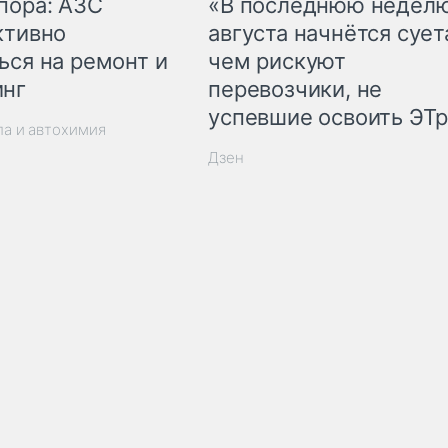
пора: АЗС
«В последнюю недел
ктивно
августа начнётся суета
ься на ремонт и
чем рискуют
инг
перевозчики, не
успевшие освоить ЭТ
ла и автохимия
Дзен