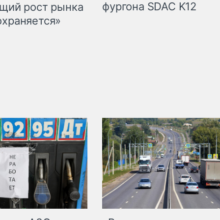
фургона SDAC K12
бщий рост рынка
охраняется»