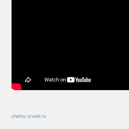
chelny-izvest.ru