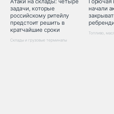
Горючая 
Атаки на склады: четыре
начали а
задачи, которые
закрыват
российскому ритейлу
ребренд
предстоит решить в
кратчайшие сроки
Топливо, мас
Склады и грузовые терминалы