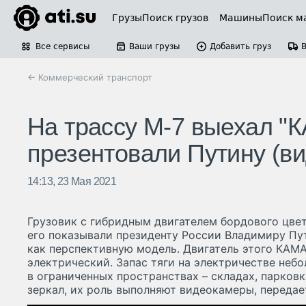
Грузы
Поиск грузов
Машины
Поиск м
Все сервисы
Ваши грузы
Добавить груз
← Коммерческий транспорт
На трассу М-7 выехал "
презентовали Путину (ви
14:13, 23 Мая 2021
Грузовик с гибридным двигателем бордового цвет
его показывали президенту России Владимиру Пути
как перспективную модель. Двигатель этого КАМ
электрический. Запас тяги на электричестве неб
в ограниченных пространствах – складах, парковк
зеркал, их роль выполняют видеокамеры, передает