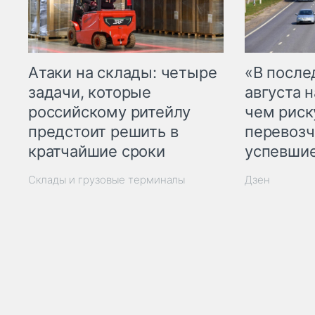
Атаки на склады: четыре
«В посл
задачи, которые
августа н
российскому ритейлу
чем рис
предстоит решить в
перевозч
кратчайшие сроки
успевшие
Склады и грузовые терминалы
Дзен