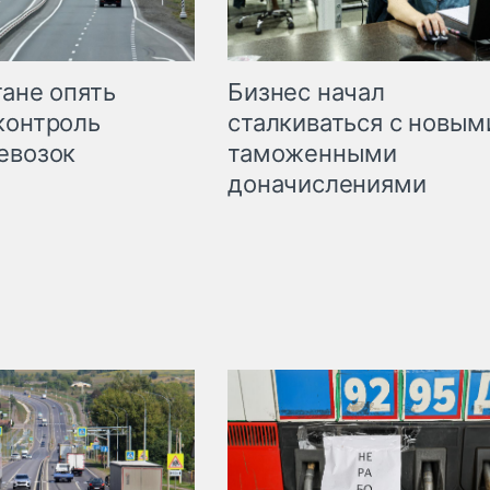
Бизнес начал
тане опять
сталкиваться с новым
контроль
таможенными
евозок
доначислениями