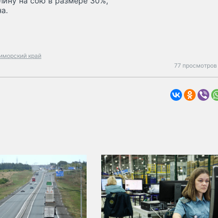
лину на сою в размере 30%,
а.
иморский край
77 просмотров 