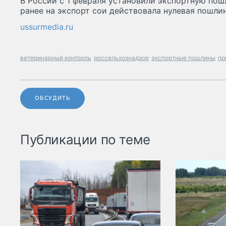
В России с 1 февраля установили экспортную пош
ранее на экспорт сои действовала нулевая пошлин
ussurmedia.ru
ветеринарный контроль
россельхознадзор
экспортные пошлины
пр
ОБСУДИТЬ
Публикации по теме