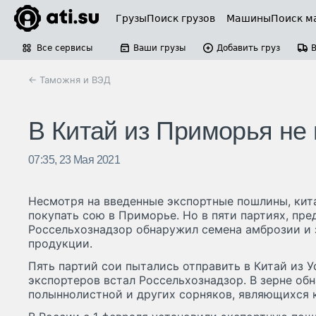
Грузы
Поиск грузов
Машины
Поиск м
Все сервисы
Ваши грузы
Добавить груз
← Таможня и ВЭД
В Китай из Приморья не 
07:35, 23 Мая 2021
Несмотря на введенные экспортные пошлины, кит
покупать сою в Приморье. Но в пяти партиях, пре
Россельхознадзор обнаружил семена амброзии и 
продукции.
Пять партий сои пытались отправить в Китай из У
экспортеров встал Россельхознадзор. В зерне о
полыннолистной и других сорняков, являющихся 