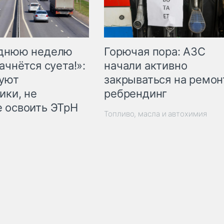
Горючая пора: АЗС
еднюю неделю
начали активно
ачнётся суета!»:
закрываться на ремон
куют
ребрендинг
ики, не
 освоить ЭТрН
Топливо, масла и автохимия