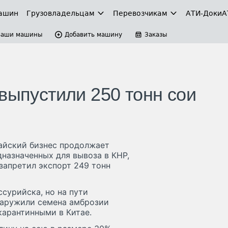
ашин
Грузовладельцам
Перевозчикам
АТИ-Доки
А
Ваши машины
Добавить машину
Заказы
выпустили 250 тонн сои
айский бизнес продолжает
дназначенных для вывоза в КНР,
запретил экспорт 249 тонн
ссурийска, но на пути
бнаружили семена амброзии
карантинными в Китае.