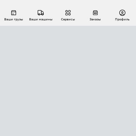
Ваши грузы
Ваши машины
Сервисы
Заказы
Профиль
АВТОМАТИЗАЦИЯ ПЕРЕВОЗОК
Площадки
Заказы
Торги
Тендеры
АТИ-Доки
GPS-мониторинг
АТИ Мессенджер
Цепочки грузов
API ATI.SU
ПОЛЕЗНОЕ
Расчет расстояний
БЕЗОПАСНОСТЬ
Академия ATI.SU
ATI.SU о безопасности
Звезды ATI.SU на вашем сайте
КОНТАКТЫ И ТАРИФЫ
Памятка по проверке контрагентов
Индекс ATI.SU FTL РФ
О системе ATI.SU
Светофор+
Средние ставки
ИНФОРМАЦИЯ