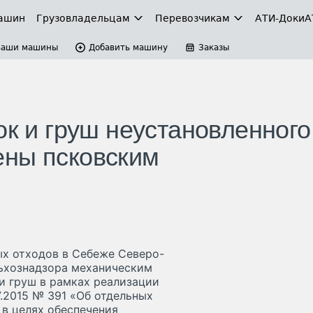
ашин
Грузовладельцам
Перевозчикам
АТИ-Доки
А
Ваши машины
Добавить машину
Заказы
ок и груш неустановленного
ены псковским
ых отходов в Себеже Северо-
ьхознадзора механическим
и груш в рамках реализации
.2015 № 391 «Об отдельных
в целях обеспечения