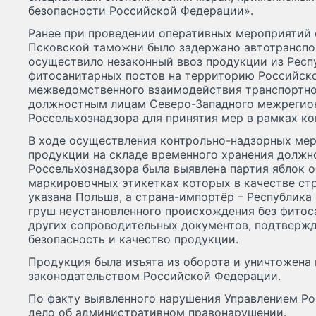
безопасности Российской Федерации».
Ранее при проведении оперативных мероприятий
Псковской таможни было задержано автотранспо
осуществило незаконный ввоз продукции из Респ
фитосанитарных постов на территорию Российск
межведомственного взаимодействия транспортно
должностным лицам Северо-Западного межрегион
Россельхознадзора для принятия мер в рамках к
В ходе осуществления контрольно-надзорных мер
продукции на складе временного хранения долж
Россельхознадзора была выявлена партия яблок о
маркировочных этикетках которых в качестве с
указана Польша, а страна-импортёр – Республика 
груш неустановленного происхождения без фитос
других сопроводительных документов, подтверж
безопасность и качество продукции.
Продукция была изъята из оборота и уничтожена 
законодательством Российской Федерации.
По факту выявленного нарушения Управлением Р
дело об административном правонарушении.