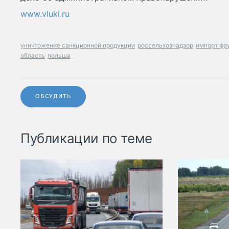
www.vluki.ru
уничтожение санкционной продукции
россельхознадзор
импорт фр
область
польша
ОБСУДИТЬ
Публикации по теме