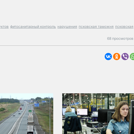
уктов
фитосанитарный контроль
нарушения
псковская таможня
псковская
68 просмотров 