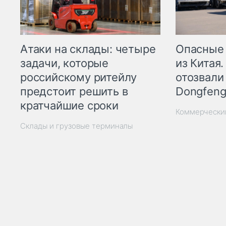
Опасные
Атаки на склады: четыре
из Китая.
задачи, которые
отозвали
российскому ритейлу
Dongfeng
предстоит решить в
кратчайшие сроки
Коммерчески
Склады и грузовые терминалы