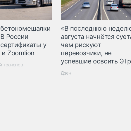
 бетономешалки
«В последнюю недел
 В России
августа начнётся суета
 сертификаты у
чем рискуют
 и Zoomlion
перевозчики, не
успевшие освоить ЭТ
й транспорт
Дзен