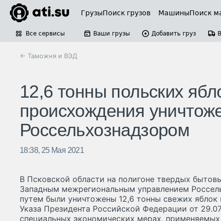
Грузы
Поиск грузов
Машины
Поиск м
Все сервисы
Ваши грузы
Добавить груз
← Таможня и ВЭД
12,6 тонны польских ябл
происхождения уничтож
Россельхознадзором
18:38, 25 Мая 2021
В Псковской области на полигоне твердых бытов
Западным межрегиональным управлением Россел
путем были уничтожены 12,6 тонны свежих яблок 
Указа Президента Российской Федерации от 29.07
специальных экономических мерах, применяемых 