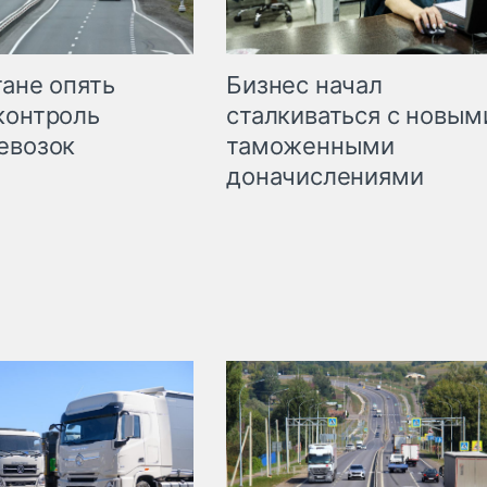
Бизнес начал
тане опять
сталкиваться с новым
контроль
таможенными
евозок
доначислениями