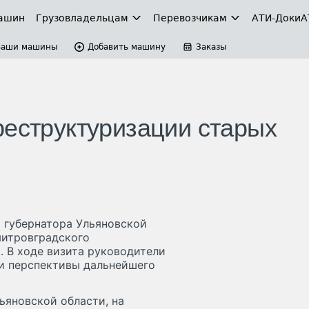
ашин
Грузовладельцам
Перевозчикам
АТИ-Доки
А
Ваши машины
Добавить машину
Заказы
реструктуризации старых
 губернатора Ульяновской
митровградского
. В ходе визита руководители
и перспективы дальнейшего
льяновской области, на