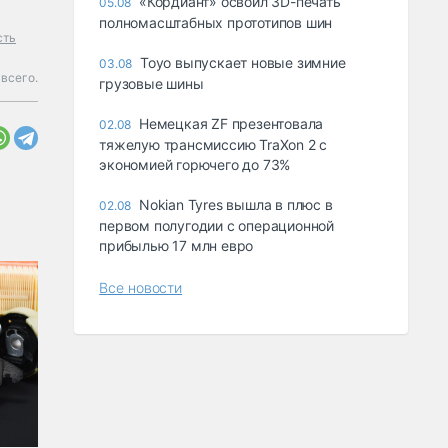
«Кордиант» освоил 3D-печать
05.08
полномасштабных прототипов шин
сть
Toyo выпускает новые зимние
03.08
всего.
грузовые шины
Немецкая ZF презентовала
02.08
тяжелую трансмиссию TraXon 2 с
экономией горючего до 73%
Nokian Tyres вышла в плюс в
02.08
первом полугодии с операционной
прибылью 17 млн евро
Все новости