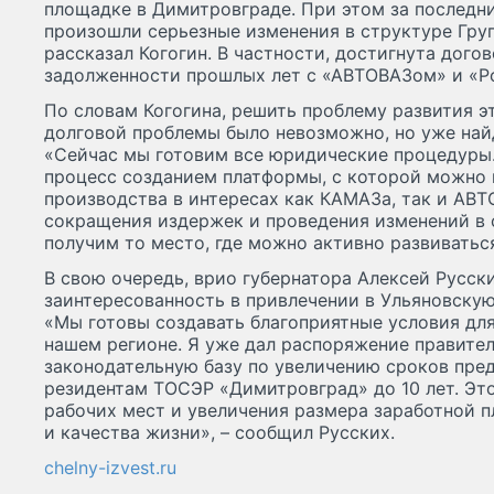
площадке в Димитровграде. При этом за последн
произошли серьезные изменения в структуре Груп
рассказал Когогин. В частности, достигнута дог
задолженности прошлых лет с «АВТОВАЗом» и «Р
По словам Когогина, решить проблему развития 
долговой проблемы было невозможно, но уже найде
«Сейчас мы готовим все юридические процедуры.
процесс созданием платформы, с которой можно 
производства в интересах как КАМАЗа, так и АВТ
сокращения издержек и проведения изменений в 
получим то место, где можно активно развиваться
В свою очередь, врио губернатора Алексей Русс
заинтересованность в привлечении в Ульяновскую
«Мы готовы создавать благоприятные условия для
нашем регионе. Я уже дал распоряжение правите
законодательную базу по увеличению сроков пре
резидентам ТОСЭР «Димитровград» до 10 лет. Эт
рабочих мест и увеличения размера заработной п
и качества жизни», – сообщил Русских.
chelny-izvest.ru