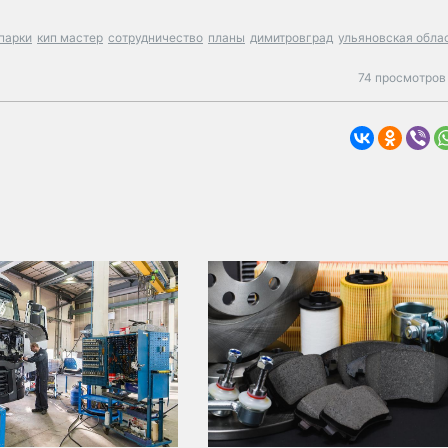
парки
кип мастер
сотрудничество
планы
димитровград
ульяновская обла
74 просмотров 