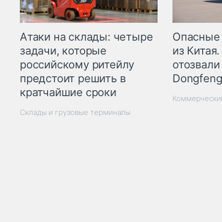
Опасные
Атаки на склады: четыре
из Китая.
задачи, которые
отозвали
российскому ритейлу
Dongfeng
предстоит решить в
кратчайшие сроки
Коммерчески
Склады и грузовые терминалы