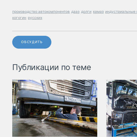
производство автокомпонентов
дааз
долги
камаз
индустриальные 
когогин
русских
ОБСУДИТЬ
Публикации по теме