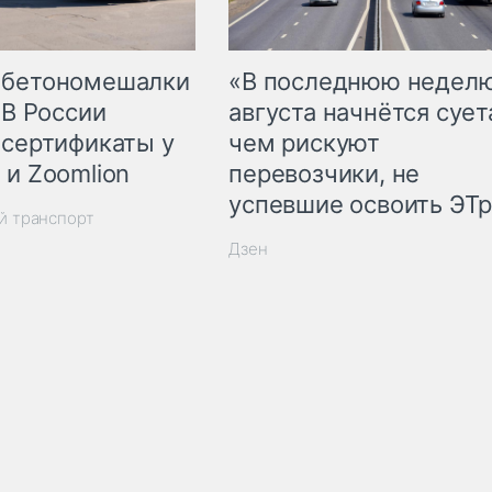
 бетономешалки
«В последнюю недел
 В России
августа начнётся суета
 сертификаты у
чем рискуют
 и Zoomlion
перевозчики, не
успевшие освоить ЭТ
й транспорт
Дзен