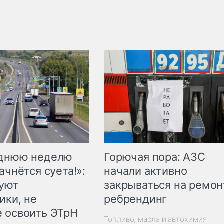
Горючая пора: АЗС
еднюю неделю
начали активно
ачнётся суета!»:
закрываться на ремон
куют
ребрендинг
ики, не
 освоить ЭТрН
Топливо, масла и автохимия