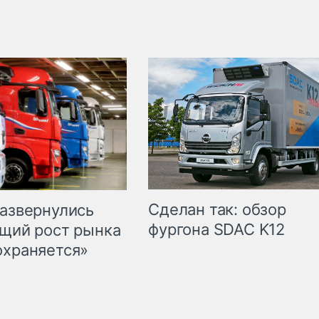
Сделан так: обзор
развернулись
фургона SDAC K12
бщий рост рынка
охраняется»