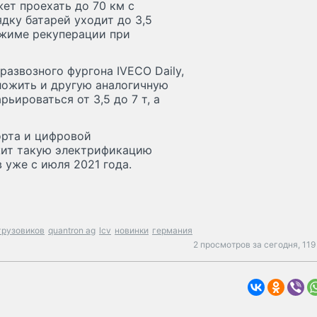
ет проехать до 70 км с
дку батарей уходит до 3,5
ежиме рекуперации при
 развозного фургона IVECO Daily,
ложить и другую аналогичную
ьироваться от 3,5 до 7 т, а
орта и цифровой
жит такую электрификацию
 уже с июля 2021 года.
грузовиков
quantron ag
lcv
новинки
германия
2 просмотров за сегодня,
119