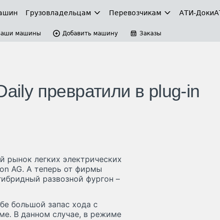
ашин
Грузовладельцам
Перевозчикам
АТИ-Доки
А
Ваши машины
Добавить машину
Заказы
aily превратили в plug-in
й рынок легких электрических
on AG. А теперь от фирмы
 гибридный развозной фургон –
бе большой запас хода с
е. В данном случае, в режиме