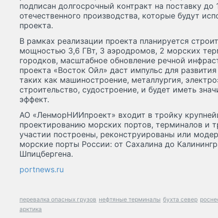
подписан долгосрочный контракт на поставку до 
отечественного производства, которые будут ис
проекта.
В рамках реализации проекта планируется строи
мощностью 3,6 ГВт, 3 аэродромов, 2 морских те
городков, масштабное обновление речной инфрас
проекта «Восток Ойл» даст импульс для развити
таких как машиностроение, металлургия, электр
строительство, судостроение, и будет иметь зна
эффект.
АО «ЛенморНИИпроект» входит в тройку крупней
проектированию морских портов, терминалов и т
участии построены, реконструированы или моде
морские порты России: от Сахалина до Калинингр
Шпицбергена.
portnews.ru
перевалка опасных грузов
нефтяные терминалы
бухта север
росне
арктика