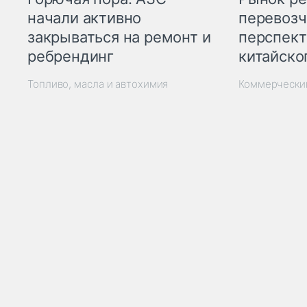
начали активно
перевозч
закрываться на ремонт и
перспект
ребрендинг
китайско
Топливо, масла и автохимия
Коммерчески