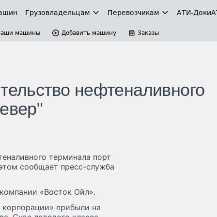
ашин
Грузовладельцам
Перевозчикам
АТИ-Доки
А
Ваши машины
Добавить машину
Заказы
ительство нефтеналивного
евер"
теналивного терминала порт
 этом сообщает пресс-служба
 компании «Восток Ойл».
 корпорации» прибыли на