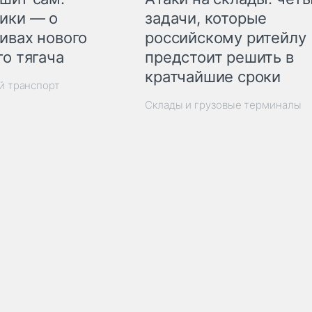
ики — о
задачи, которые
ивах нового
российскому ритейлу
го тягача
предстоит решить в
кратчайшие сроки
й транспорт
Склады и грузовые терминалы