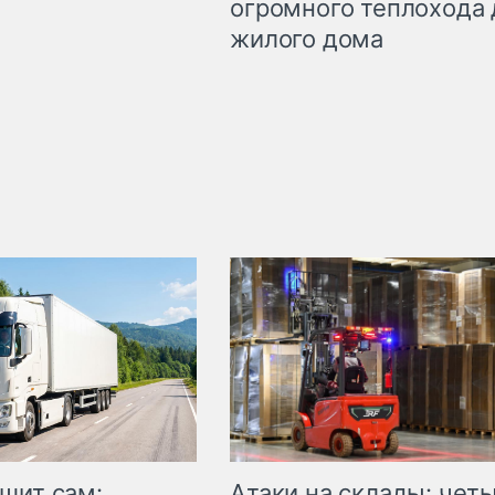
огромного теплохода 
жилого дома
шит сам:
Атаки на склады: чет