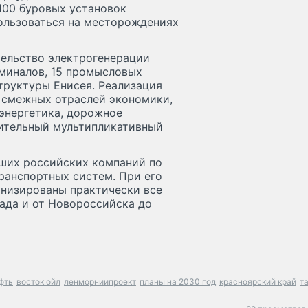
100 буровых установок
пользоваться на месторождениях
тельство электрогенерации
рминалов, 15 промысловых
труктуры Енисея. Реализация
я смежных отраслей экономики,
оэнергетика, дорожное
чительный мультипликативный
ших российских компаний по
ранспортных систем. При его
рнизированы практически все
ада и от Новороссийска до
фть
восток ойл
ленморниипроект
планы на 2030 год
красноярский край
т