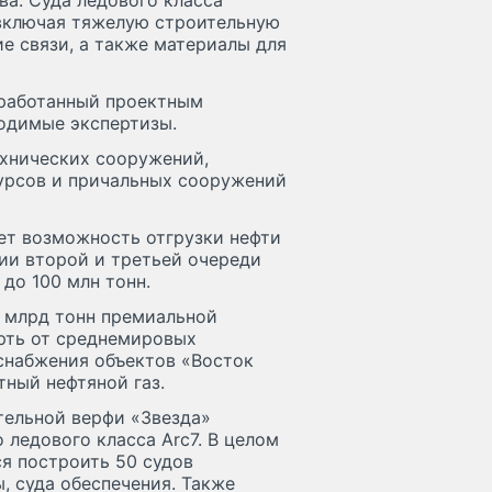
а. Суда ледового класса
 включая тяжелую строительную
е связи, а также материалы для
зработанный проектным
одимые экспертизы.
хнических сооружений,
урсов и причальных сооружений
ет возможность отгрузки нефти
ции второй и третьей очереди
до 100 млн тонн.
6 млрд тонн премиальной
рть от среднемировых
оснабжения объектов «Восток
тный нефтяной газ.
тельной верфи «Звезда»
 ледового класса Arc7. В целом
я построить 50 судов
ы, суда обеспечения. Также