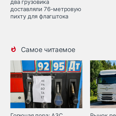
два грузовика
доставляли 76-метровую
пихту для флагштока
Самое читаемое
Горючая пора: АЗС
Рынок ре