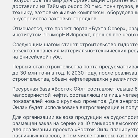
полуостров Таймыр для организации строительств
доставили на Таймыр около 20 тыс. тонн грузов,
технику, вахтовые жилые комплексы, оборудовани
обустройства вахтовых городков.
Отмечается, что проект порта «Бухта Север», ра
институтом ЛенморНИИпроект, прошел все необх
Следующим шагом станет строительство гидроте
объектов хранения материально-технических рес
на Енисейской губе.
Первый этап строительства порта предусматрива
до 30 млн тонн в год. К 2030 году, после реализа
строительства, объем нефтеперевалки увеличится 
Ресурсная база «Восток Ойл» составляет свыше 
малосернистой нефти. составляющим лишь четве
показателей новых крупных проектов. Для энерг
Ойла» будет использована ветрогенерация и попу
Для организации вывоза продукции на судострои
размещен заказ на серию из 10 танкеров высокого
для реализации проекта «Восток Ойл» планируетс
различных классов, в том числе танкеры, газовоз