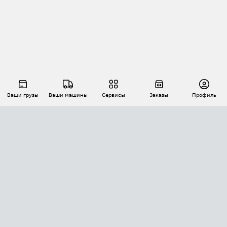
Ваши грузы
Ваши машины
Сервисы
Заказы
Профиль
АВТОМАТИЗАЦИЯ ПЕРЕВОЗОК
Площадки
Заказы
Торги
Тендеры
АТИ-Доки
GPS-мониторинг
АТИ Мессенджер
Цепочки грузов
API ATI.SU
ПОЛЕЗНОЕ