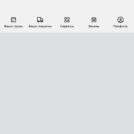
Ваши грузы
Ваши машины
Сервисы
Заказы
Профиль
АВТОМАТИЗАЦИЯ ПЕРЕВОЗОК
Площадки
Заказы
Торги
Тендеры
АТИ-Доки
GPS-мониторинг
АТИ Мессенджер
Цепочки грузов
API ATI.SU
ПОЛЕЗНОЕ
Расчет расстояний
БЕЗОПАСНОСТЬ
Академия ATI.SU
ATI.SU о безопасности
Звезды ATI.SU на вашем сайте
КОНТАКТЫ И ТАРИФЫ
Памятка по проверке контрагентов
Индекс ATI.SU FTL РФ