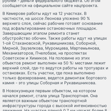
рублей - деньги федерального бюджета. Об этом
сообщается на официальном сайте нацпроекта.
В Кемерове работы идут на 12 участках. В
частности, на шоссе Леонова уложено 90 %
верхнего слоя, сейчас рабочие готовят основание
под асфальтирование остановочных площадок.
Завершающим этапом ремонта станет
обустройство обочин. Также работы идут на улицах
1-ой Стахановской, Рукавишникова, Соборной,
Мирной, Заузелкова, Муромцева, Мартемьянова,
Механизаторов, Пчелобазе, на проспектах
Советском и Химиков. На половине из этих
объектов ремонт выполнен на 50 %: местами лежит
верхний слой, где-то ведутся работы на тротуарах и
остановках. Есть участки, где пока выполнено
только фрезерование, ведется демонтаж бортового
камня - это улицы Соборная и Рукавишникова.
В Новокузнецке первым объектом, на котором
начался ремонт, стала улица Транспортная. Она
является важным объектом транспортной
инфраструктуры города с высокой интенсивностью
движения. На участке длиной 0,7 км уложат более 8