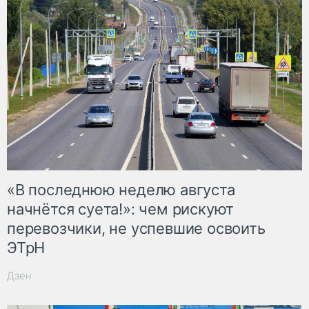
«В последнюю неделю августа
начнётся суета!»: чем рискуют
перевозчики, не успевшие освоить
ЭТрН
Дзен