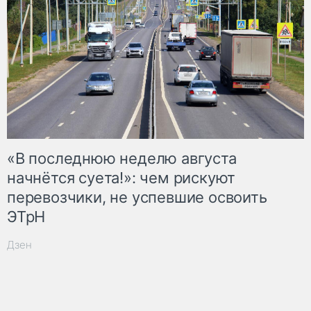
«В последнюю неделю августа
начнётся суета!»: чем рискуют
перевозчики, не успевшие освоить
ЭТрН
Дзен