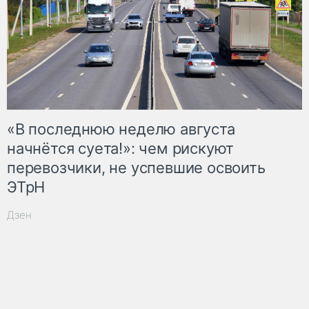
«В последнюю неделю августа
начнётся суета!»: чем рискуют
перевозчики, не успевшие освоить
ЭТрН
Дзен