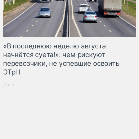
«В последнюю неделю августа
начнётся суета!»: чем рискуют
перевозчики, не успевшие освоить
ЭТрН
Дзен