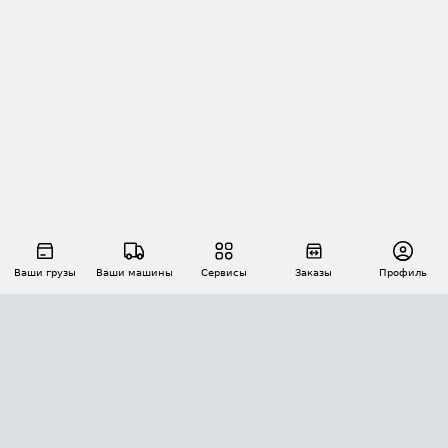
Ваши грузы
Ваши машины
Сервисы
Заказы
Профиль
АВТОМАТИЗАЦИЯ ПЕРЕВОЗОК
Площадки
Заказы
Торги
Тендеры
АТИ-Доки
GPS-мониторинг
АТИ Мессенджер
Цепочки грузов