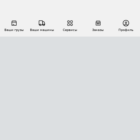
Ваши грузы
Ваши машины
Сервисы
Заказы
Профиль
АВТОМАТИЗАЦИЯ ПЕРЕВОЗОК
Площадки
Заказы
Торги
Тендеры
АТИ-Доки
GPS-мониторинг
АТИ Мессенджер
Цепочки грузов
API ATI.SU
ПОЛЕЗНОЕ
Расчет расстояний
БЕЗОПАСНОСТЬ
Академия ATI.SU
ATI.SU о безопасности
Звезды ATI.SU на вашем сайте
КОНТАКТЫ И ТАРИФЫ
Памятка по проверке контрагентов
Индекс ATI.SU FTL РФ