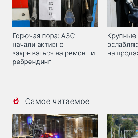
Горючая пора: АЗС
Крупные 
начали активно
ослабляю
закрываться на ремонт и
на прода
ребрендинг
Самое читаемое