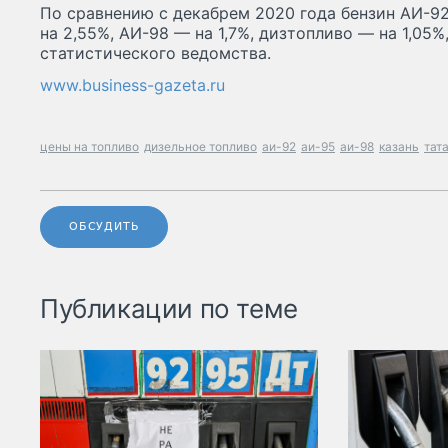
По сравнению с декабрем 2020 года бензин АИ-9
на 2,55%, АИ-98 — на 1,7%, дизтопливо — на 1,05
статистического ведомства.
www.business-gazeta.ru
цены на топливо
дизельное топливо
аи-92
аи-95
аи-98
казань
тат
ОБСУДИТЬ
Публикации по теме