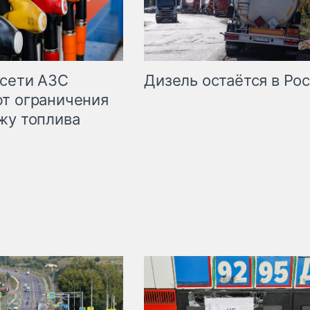
сети АЗС
Дизель остаётся в Ро
т ограничения
жу топлива