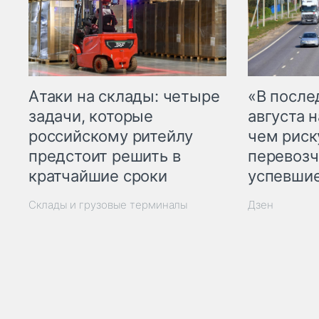
Атаки на склады: четыре
«В посл
задачи, которые
августа н
российскому ритейлу
чем рис
предстоит решить в
перевозч
кратчайшие сроки
успевшие
Склады и грузовые терминалы
Дзен