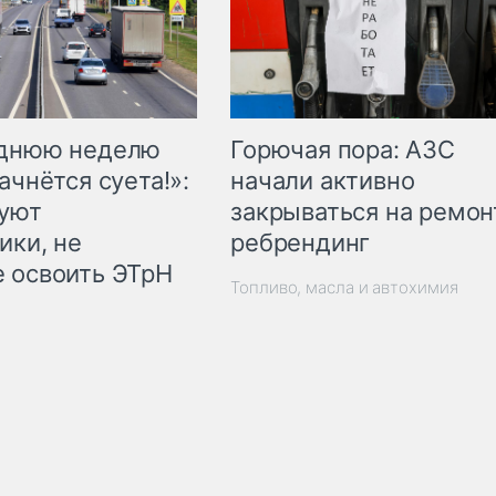
Горючая пора: АЗС
еднюю неделю
начали активно
ачнётся суета!»:
закрываться на ремон
куют
ребрендинг
ики, не
 освоить ЭТрН
Топливо, масла и автохимия