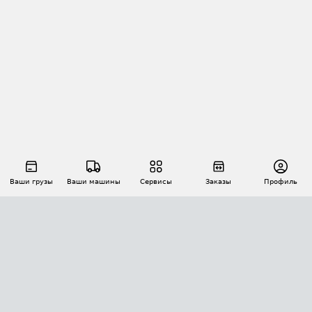
Ваши грузы
Ваши машины
Сервисы
Заказы
Профиль
АВТОМАТИЗАЦИЯ ПЕРЕВОЗОК
Площадки
Заказы
Торги
Тендеры
АТИ-Доки
GPS-мониторинг
АТИ Мессенджер
Цепочки грузов
API ATI.SU