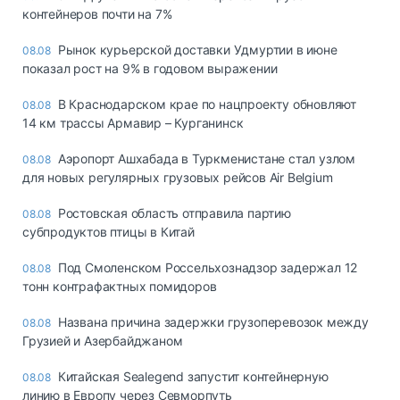
контейнеров почти на 7%
Рынок курьерской доставки Удмуртии в июне
08.08
показал рост на 9% в годовом выражении
В Краснодарском крае по нацпроекту обновляют
08.08
14 км трассы Армавир – Курганинск
Аэропорт Ашхабада в Туркменистане стал узлом
08.08
для новых регулярных грузовых рейсов Air Belgium
Ростовская область отправила партию
08.08
субпродуктов птицы в Китай
Под Смоленском Россельхознадзор задержал 12
08.08
тонн контрафактных помидоров
Названа причина задержки грузоперевозок между
08.08
Грузией и Азербайджаном
Китайская Sealegend запустит контейнерную
08.08
линию в Европу через Севморпуть