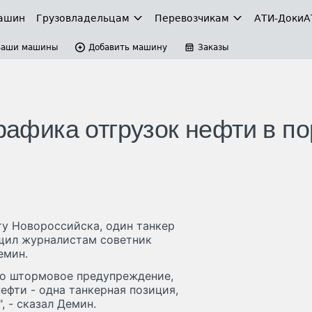
ашин
Грузовладельцам
Перевозчикам
АТИ-Доки
А
Ваши машины
Добавить машину
Заказы
графика отгрузок нефти в по
у Новороссийска, один танкер
бщил журналистам советник
емин.
ято штормовое предупреждение,
нефти - одна танкерная позиция,
, - сказал Демин.