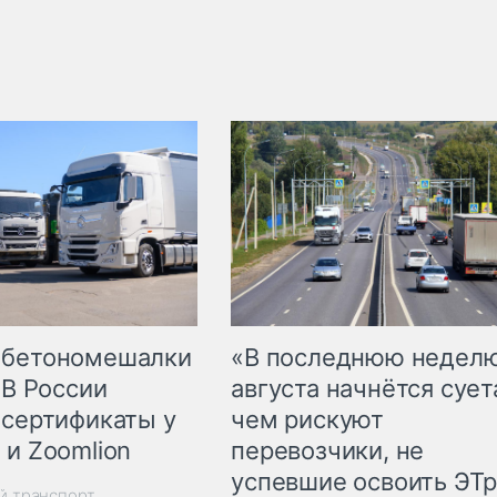
 бетономешалки
«В последнюю недел
 В России
августа начнётся суета
 сертификаты у
чем рискуют
 и Zoomlion
перевозчики, не
успевшие освоить ЭТ
й транспорт