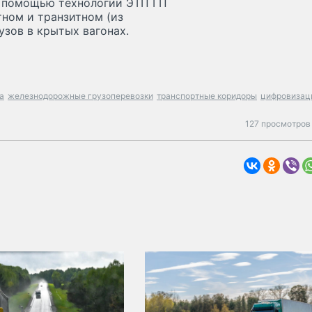
 помощью технологии ЭТП ГП
ном и транзитном (из
зов в крытых вагонах.
а
железнодорожные грузоперевозки
транспортные коридоры
цифровизац
127 просмотров 