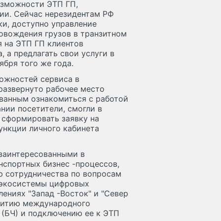
озможности ЭТП ГП,
ии. Сейчас нерезидентам РФ
ки, доступно управление
овождения грузов в транзитном
я на ЭТП ГП клиентов
, а предлагать свои услуги в
ября того же года.
можностей сервиса в
развернуто рабочее место
ванным ознакомиться с работой
нии посетители, смогли в
 сформировать заявку на
ункции личного кабинета
заинтересованными в
спортных бизнес -процессов,
ю сотрудничества по вопросам
 экосистемы цифровых
ениях "Запад -Восток" и "Север
витию международного
 (БЧ) и подключению ее к ЭТП