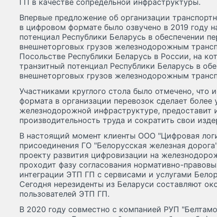
ГП в качестве сопредельной инфраструктуры.
Впервые предложение об организации транспортн
в цифровом формате было озвучено в 2019 году н
потенциал Республики Беларусь в обеспечении п
внешнеторговых грузов железнодорожным транс
Посольстве Республики Беларусь в России, на ко
транзитный потенциал Республики Беларусь в об
внешнеторговых грузов железнодорожным транс
Участниками круглого стола было отмечено, что 
формата в организации перевозок сделает более 
железнодорожной инфраструктуре, предоставит 
производительность труда и сократить свои изде
В настоящий момент клиенты ООО "Цифровая логи
присоединения ГО "Белорусская железная дорога
проекту развития цифровизации на железнодоро
проходит фазу согласования нормативно-правовы
интеграции ЭТП ГП с сервисами и услугами Бело
Сегодня нерезиденты из Беларуси составляют ок
пользователей ЭТП ГП.
В 2020 году совместно с компанией РУП "Белтам