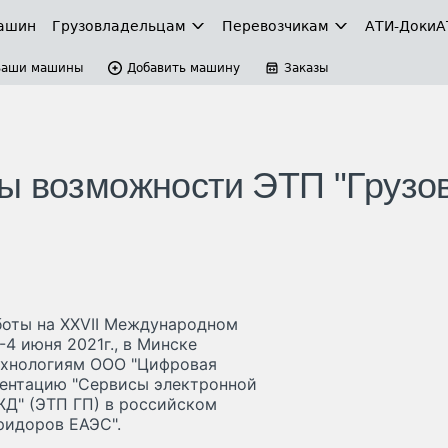
ашин
Грузовладельцам
Перевозчикам
АТИ-Доки
А
Ваши машины
Добавить машину
Заказы
ы возможности ЭТП "Грузо
боты на XXVII Международном
4 июня 2021г., в Минске
ехнологиям ООО "Цифровая
зентацию "Сервисы электронной
ЖД" (ЭТП ГП) в российском
ридоров ЕАЭС".