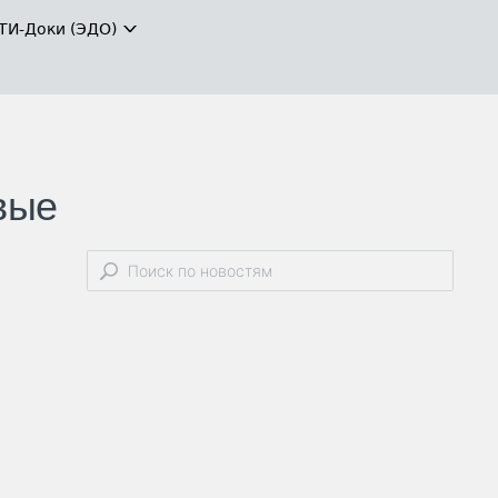
ТИ-Доки (ЭДО)
вые