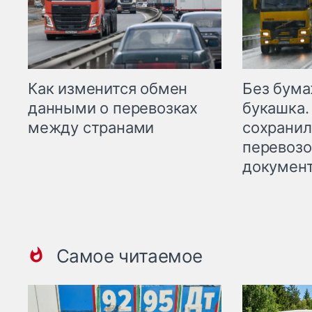
Как изменится обмен
Без бума
данными о перевозках
букашка.
между странами
сохрани
перевоз
докумен
Самое читаемое