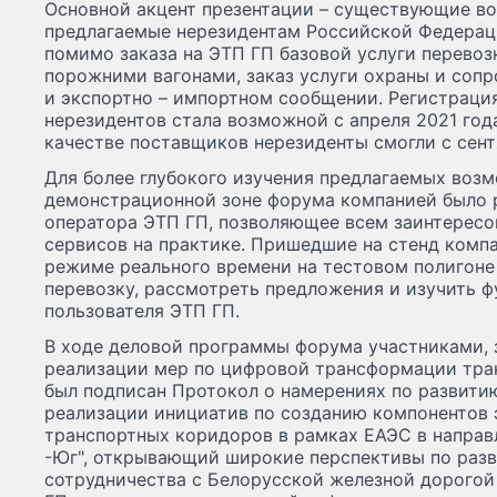
Основной акцент презентации – существующие в
предлагаемые нерезидентам Российской Федерац
помимо заказа на ЭТП ГП базовой услуги перевоз
порожними вагонами, заказ услуги охраны и сопр
и экспортно – импортном сообщении. Регистраци
нерезидентов стала возможной с апреля 2021 года
качестве поставщиков нерезиденты смогли с сент
Для более глубокого изучения предлагаемых воз
демонстрационной зоне форума компанией было 
оператора ЭТП ГП, позволяющее всем заинтересо
сервисов на практике. Пришедшие на стенд компа
режиме реального времени на тестовом полигоне
перевозку, рассмотреть предложения и изучить ф
пользователя ЭТП ГП.
В ходе деловой программы форума участниками, 
реализации мер по цифровой трансформации тран
был подписан Протокол о намерениях по развити
реализации инициатив по созданию компонентов
транспортных коридоров в рамках ЕАЭС в направл
-Юг", открывающий широкие перспективы по раз
сотрудничества с Белорусской железной дорогой