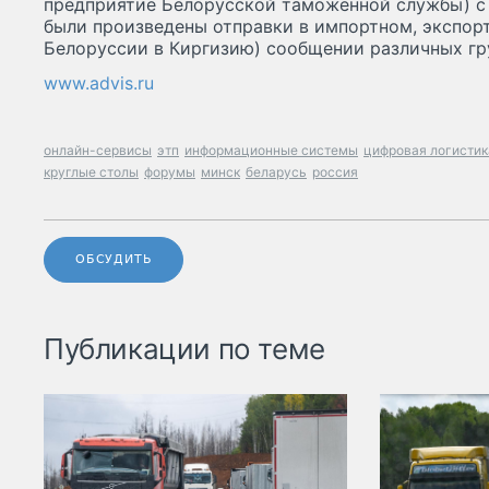
предприятие Белорусской таможенной службы) с
были произведены отправки в импортном, экспорт
Белоруссии в Киргизию) сообщении различных гру
www.advis.ru
онлайн-сервисы
этп
информационные системы
цифровая логистик
круглые столы
форумы
минск
беларусь
россия
ОБСУДИТЬ
Публикации по теме