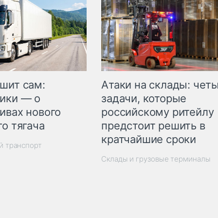
шит сам:
Атаки на склады: чет
ики — о
задачи, которые
ивах нового
российскому ритейлу
го тягача
предстоит решить в
кратчайшие сроки
й транспорт
Склады и грузовые терминалы