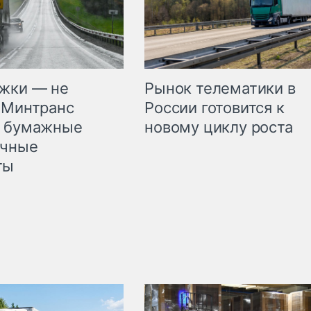
жки — не
Рынок телематики в
 Минтранс
России готовится к
л бумажные
новому циклу роста
очные
ты