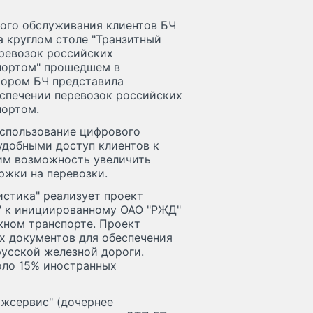
ого обслуживания клиентов БЧ
а круглом столе "Транзитный
еревозок российских
портом" прошедшем в
тором БЧ представила
еспечении перевозок российских
портом.
использование цифрового
удобными доступ клиентов к
им возможность увеличить
ржки на перевозки.
стика" реализует проект
" к инициированному ОАО "РЖД"
жном транспорте. Проект
х документов для обеспечения
русской железной дороги.
оло 15% иностранных
ожсервис" (дочернее