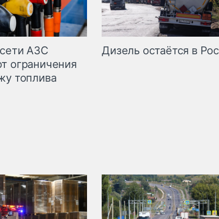
сети АЗС
Дизель остаётся в Ро
т ограничения
жу топлива