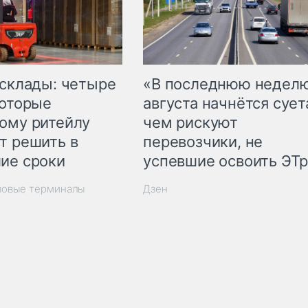
 склады: четыре
«В последнюю недел
которые
августа начнётся суета
ому ритейлу
чем рискуют
т решить в
перевозчики, не
ие сроки
успевшие освоить ЭТ
зовые терминалы
Дзен