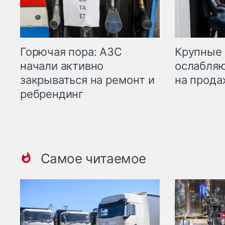
Горючая пора: АЗС
Крупные 
начали активно
ослабляю
закрываться на ремонт и
на прода
ребрендинг
Самое читаемое