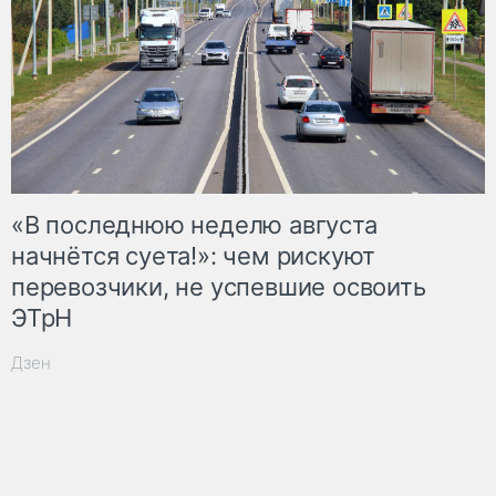
«В последнюю неделю августа
начнётся суета!»: чем рискуют
перевозчики, не успевшие освоить
ЭТрН
Дзен