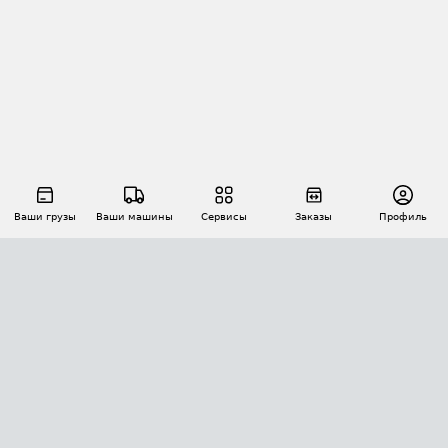
Ваши грузы
Ваши машины
Сервисы
Заказы
Профиль
АВТОМАТИЗАЦИЯ ПЕРЕВОЗОК
Площадки
Заказы
Торги
Тендеры
АТИ-Доки
GPS-мониторинг
АТИ Мессенджер
Цепочки грузов
API ATI.SU