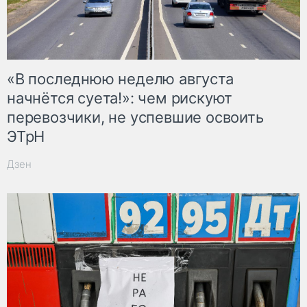
«В последнюю неделю августа
начнётся суета!»: чем рискуют
перевозчики, не успевшие освоить
ЭТрН
Дзен