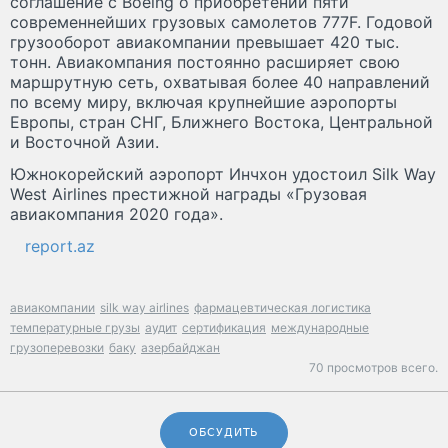
соглашение с Boeing о приобретении пяти
современнейших грузовых самолетов 777F. Годовой
грузооборот авиакомпании превышает 420 тыс.
тонн. Авиакомпания постоянно расширяет свою
маршрутную сеть, охватывая более 40 направлений
по всему миру, включая крупнейшие аэропорты
Европы, стран СНГ, Ближнего Востока, Центральной
и Восточной Азии.
Южнокорейский аэропорт Инчхон удостоил Silk Way
West Airlines престижной награды «Грузовая
авиакомпания 2020 года».
report.az
авиакомпании
silk way airlines
фармацевтическая логистика
температурные грузы
аудит
сертификация
международные
грузоперевозки
баку
азербайджан
70 просмотров всего.
ОБСУДИТЬ