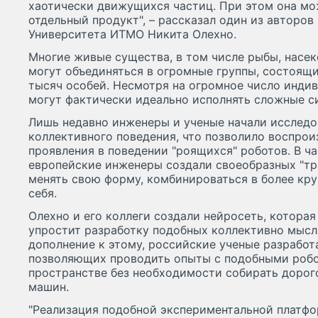
хаотически движущихся частиц. При этом она мо
отдельный продукт", – рассказал один из авторов
Университета ИТМО Никита Олехно.
Многие живые существа, в том числе рыбы, насе
могут объединяться в огромные группы, состоящи
тысяч особей. Несмотря на огромное число инди
могут фактически идеально исполнять сложные 
Лишь недавно инженеры и ученые начали исслед
коллективного поведения, что позволило воспрои
проявления в поведении "роящихся" роботов. В ча
европейские инженеры создали своеобразных "тр
менять свою форму, комбинироваться в более кр
себя.
Олехно и его коллеги создали нейросеть, которая
упростит разработку подобных коллективно мыс
дополнение к этому, российские ученые разработ
позволяющих проводить опыты с подобными робо
пространстве без необходимости собирать доро
машин.
"Реализация подобной экспериментальной платфо