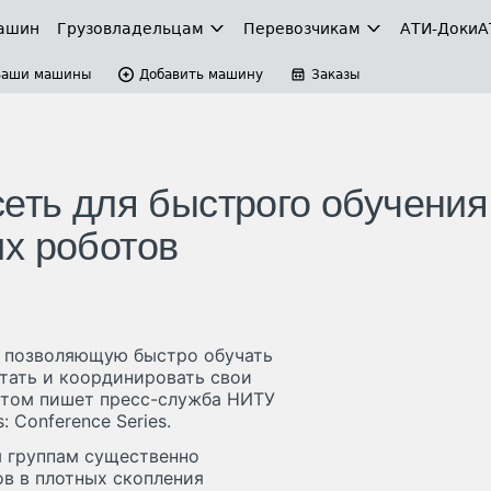
ашин
Грузовладельцам
Перевозчикам
АТИ-Доки
А
Ваши машины
Добавить машину
Заказы
сеть для быстрого обучения
х роботов
, позволяющую быстро обучать
тать и координировать свои
 этом пишет пресс-служба НИТУ
: Conference Series.
м группам существенно
в в плотных скопления