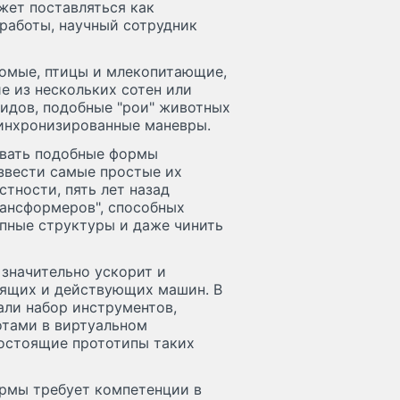
жет поставляться как
 работы, научный сотрудник
комые, птицы и млекопитающие,
е из нескольких сотен или
видов, подобные "рои" животных
синхронизированные маневры.
овать подобные формы
звести самые простые их
стности, пять лет назад
ансформеров", способных
упные структуры и даже чинить
 значительно ускорит и
лящих и действующих машин. В
али набор инструментов,
тами в виртуальном
гостоящие прототипы таких
рмы требует компетенции в