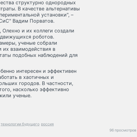
чества структурно однородных
траты. В качестве альтернативы
периментальной установки", –
СиС" Вадим Порватов.
 Олехно и их коллеги создали
 движущихся роботов.
амеры, ученые собрали
и их взаимодействия в
ьтаты подобных наблюдений для
обенно интересен и эффективен
аботать в хаотичных и
ольших городов. В частности,
того, насколько эффективно
жили ученые.
технологии будущего
россия
96 просмотров 