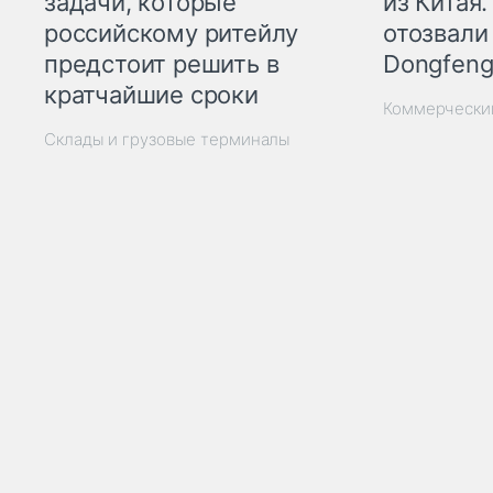
из Китая.
задачи, которые
отозвали
российскому ритейлу
Dongfeng
предстоит решить в
кратчайшие сроки
Коммерчески
Склады и грузовые терминалы