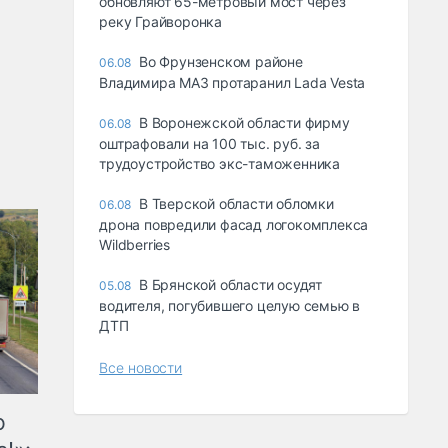
обновляют 65-метровый мост через
реку Грайворонка
Во Фрунзенском районе
06.08
Владимира МАЗ протаранил Lada Vesta
В Воронежской области фирму
06.08
оштрафовали на 100 тыс. руб. за
трудоустройство экс-таможенника
В Тверской области обломки
06.08
дрона повредили фасад логокомплекса
Wildberries
В Брянской области осудят
05.08
водителя, погубившего целую семью в
ДТП
Все новости
ю