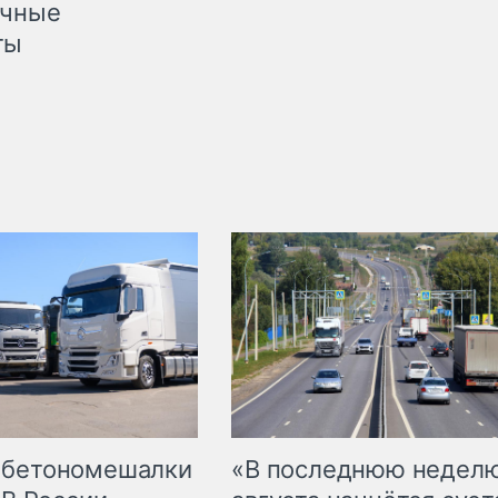
очные
ты
 бетономешалки
«В последнюю недел