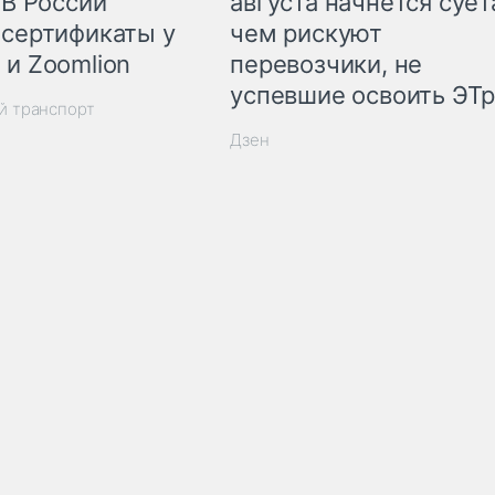
 В России
августа начнётся суета
 сертификаты у
чем рискуют
 и Zoomlion
перевозчики, не
успевшие освоить ЭТ
й транспорт
Дзен