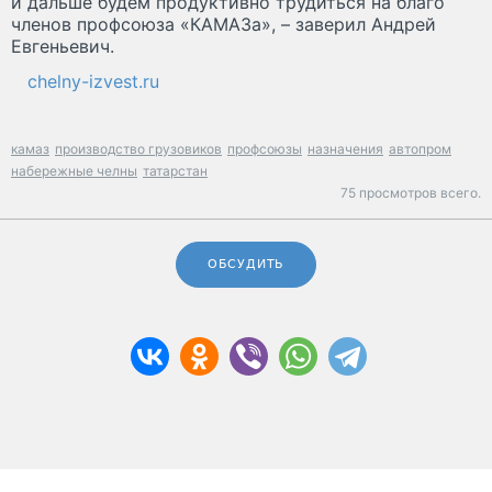
и дальше будем продуктивно трудиться на благо
членов профсоюза «КАМАЗа», – заверил Андрей
Евгеньевич.
chelny-izvest.ru
камаз
производство грузовиков
профсоюзы
назначения
автопром
набережные челны
татарстан
75 просмотров всего.
ОБСУДИТЬ