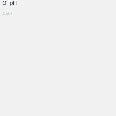
ЭТрН
Дзен