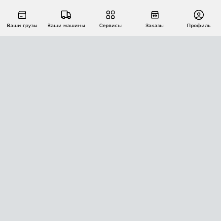
Ваши грузы
Ваши машины
Сервисы
Заказы
Профиль
АВТОМАТИЗАЦИЯ ПЕРЕВОЗОК
Площадки
Заказы
Торги
Тендеры
АТИ-Доки
GPS-мониторинг
АТИ Мессенджер
Цепочки грузов
API ATI.SU
ПОЛЕЗНОЕ
Расчет расстояний
БЕЗОПАСНОСТЬ
Академия ATI.SU
ATI.SU о безопасности
Звезды ATI.SU на вашем сайте
КОНТАКТЫ И ТАРИФЫ
Памятка по проверке контрагентов
Индекс ATI.SU FTL РФ
О системе ATI.SU
Светофор+
Средние ставки
ИНФОРМАЦИЯ
Контактная информация