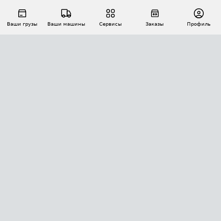
Ваши грузы
Ваши машины
Сервисы
Заказы
Профиль
АВТОМАТИЗАЦИЯ ПЕРЕВОЗОК
Площадки
Заказы
Торги
Тендеры
АТИ-Доки
GPS-мониторинг
АТИ Мессенджер
Цепочки грузов
API ATI.SU
ПОЛЕЗНОЕ
Расчет расстояний
БЕЗОПАСНОСТЬ
Академия ATI.SU
ATI.SU о безопасности
Звезды ATI.SU на вашем сайте
КОНТАКТЫ И ТАРИФЫ
Памятка по проверке контрагентов
Индекс ATI.SU FTL РФ
О системе ATI.SU
Светофор+
Средние ставки
ИНФОРМАЦИЯ
Контактная информация
Страхование