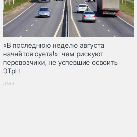
«В последнюю неделю августа
начнётся суета!»: чем рискуют
перевозчики, не успевшие освоить
ЭТрН
Дзен