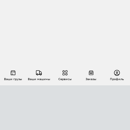
Ваши грузы
Ваши машины
Сервисы
Заказы
Профиль
АВТОМАТИЗАЦИЯ ПЕРЕВОЗОК
Площадки
Заказы
Торги
Тендеры
АТИ-Доки
GPS-мониторинг
АТИ Мессенджер
Цепочки грузов