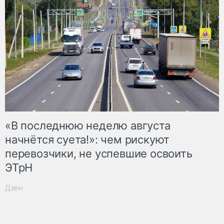
«В последнюю неделю августа
начнётся суета!»: чем рискуют
перевозчики, не успевшие освоить
ЭТрН
Дзен