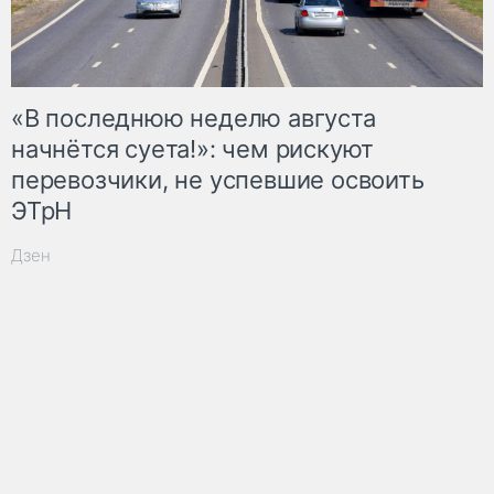
«В последнюю неделю августа
начнётся суета!»: чем рискуют
перевозчики, не успевшие освоить
ЭТрН
Дзен