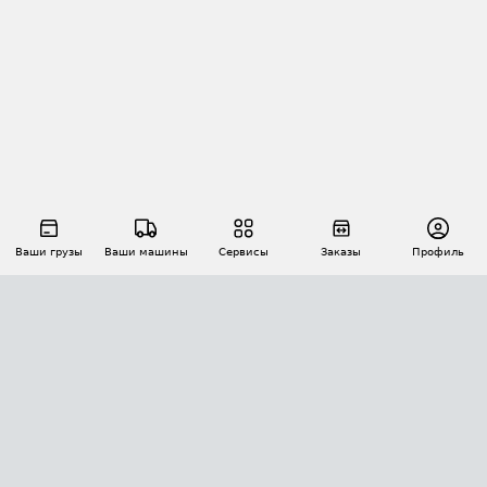
Ваши грузы
Ваши машины
Сервисы
Заказы
Профиль
АВТОМАТИЗАЦИЯ ПЕРЕВОЗОК
Площадки
Заказы
Торги
Тендеры
АТИ-Доки
GPS-мониторинг
АТИ Мессенджер
Цепочки грузов
API ATI.SU