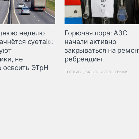
Горючая пора: АЗС
еднюю неделю
начали активно
ачнётся суета!»:
закрываться на ремон
куют
ребрендинг
ики, не
 освоить ЭТрН
Топливо, масла и автохимия