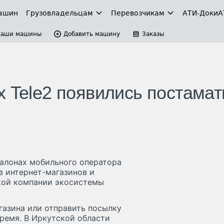
ашин
Грузовладельцам
Перевозчикам
АТИ-Доки
А
Ваши машины
Добавить машину
Заказы
х Tele2 появились постама
салонах мобильного оператора
из интернет-магазинов и
кой компании экосистемы
газина или отправить посылку
время. В Иркутской области