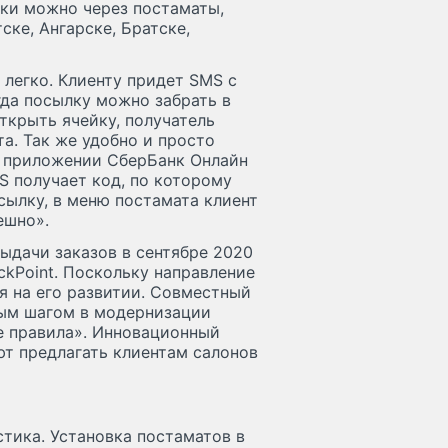
ки можно через постаматы,
ске, Ангарске, Братске,
 легко. Клиенту придет SMS с
да посылку можно забрать в
открыть ячейку, получатель
а. Так же удобно и просто
в приложении СберБанк Онлайн
S получает код, по которому
сылку, в меню постамата клиент
ешно».
выдачи заказов в сентябре 2020
ckPoint. Поскольку направление
я на его развитии. Совместный
ным шагом в модернизации
е правила». Инновационный
ют предлагать клиентам салонов
тика. Установка постаматов в