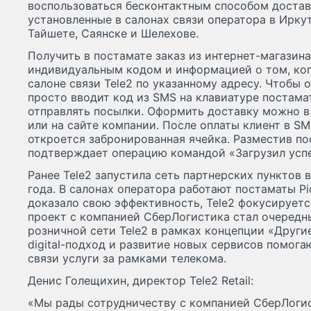
воспользоваться бесконтактным способом достав
установленные в салонах связи оператора в Иркут
Тайшете, Саянске и Шелехове.
Получить в постамате заказ из интернет-магазина
индивидуальным кодом и информацией о том, ког
салоне связи Tele2 по указанному адресу. Чтобы 
просто вводит код из SMS на клавиатуре постамат
отправлять посылки. Оформить доставку можно 
или на сайте компании. После оплаты клиент в SM
откроется забронированная ячейка. Разместив по
подтверждает операцию командой «Загрузил усп
Ранее Tele2 запустила сеть партнерских пунктов 
года. В салонах оператора работают постаматы Pi
доказало свою эффективность, Tele2 фокусируетс
проект с компанией СберЛогистика стал очеред
розничной сети Tele2 в рамках концепции «Други
digital-подход и развитие новых сервисов помога
связи услуги за рамками телекома.
Денис Голещихин, директор Tele2 Retail:
«Мы рады сотрудничеству с компанией СберЛогис