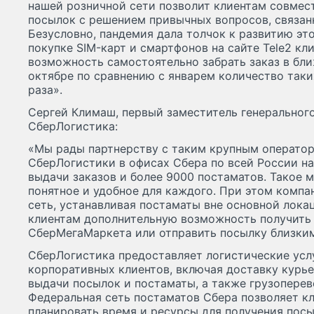
нашей розничной сети позволит клиентам совмест
посылок с решением привычных вопросов, связан
Безусловно, пандемия дала толчок к развитию эт
покупке SIM-карт и смартфонов на сайте Tele2 к
возможность самостоятельно забрать заказ в бли
октябре по сравнению с январем количество таких
раза».
Сергей Климаш, первый заместитель генеральног
СберЛогистика:
«Мы рады партнерству с таким крупным операторо
СберЛогистики в офисах Сбера по всей России н
выдачи заказов и более 9000 постаматов. Такое
понятное и удобное для каждого. При этом компа
сеть, устанавливая постаматы вне основной лок
клиентам дополнительную возможность получить с
СберМегаМаркета или отправить посылку близким
СберЛогистика предоставляет логистические усл
корпоративных клиентов, включая доставку курье
выдачи посылок и постаматы, а также грузоперево
Федеральная сеть постаматов Сбера позволяет к
планировать время и ресурсы для получения посы