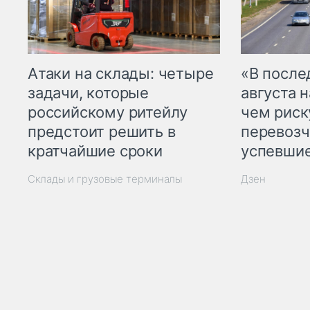
Атаки на склады: четыре
«В посл
задачи, которые
августа н
российскому ритейлу
чем рис
предстоит решить в
перевозч
кратчайшие сроки
успевшие
Склады и грузовые терминалы
Дзен