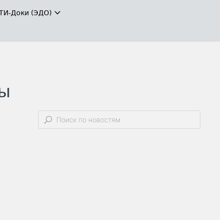
ТИ-Доки (ЭДО)
ты