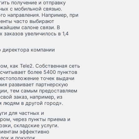
ить получение и отправку
ных с мобильной связью.
ого направления. Например, при
лиенты часто выбирают
жайшем салоне связи. В
 заказов увеличилось в 1,4
о директора компании
м, как Tele2. Собственная сеть
асчитывает более 5400 пунктов
 местоположение точек выдачи
ния развивает партнерскую
ации, тем самым предоставляем
вой заказ, например, из
 людям в другой город».
уги для частных и
ром, через пункты приема и
зки, складские услуги.
лиентам эффективно
лок и покупок.