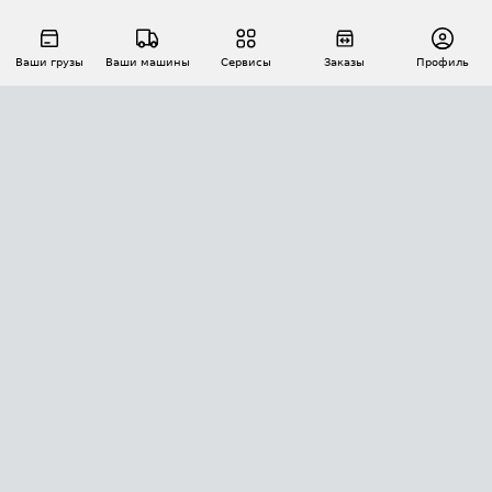
Ваши грузы
Ваши машины
Сервисы
Заказы
Профиль
АВТОМАТИЗАЦИЯ ПЕРЕВОЗОК
Площадки
Заказы
Торги
Тендеры
АТИ-Доки
GPS-мониторинг
АТИ Мессенджер
Цепочки грузов
API ATI.SU
ПОЛЕЗНОЕ
Расчет расстояний
БЕЗОПАСНОСТЬ
Академия ATI.SU
ATI.SU о безопасности
Звезды ATI.SU на вашем сайте
КОНТАКТЫ И ТАРИФЫ
Памятка по проверке контрагентов
Индекс ATI.SU FTL РФ
О системе ATI.SU
Светофор+
Средние ставки
ИНФОРМАЦИЯ
Контактная информация