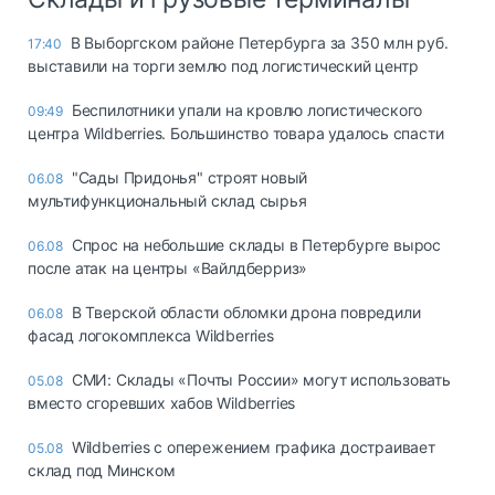
В Выборгском районе Петербурга за 350 млн руб.
17:40
выставили на торги землю под логистический центр
Беспилотники упали на кровлю логистического
09:49
центра Wildberries. Большинство товара удалось спасти
"Сады Придонья" строят новый
06.08
мультифункциональный склад сырья
Спрос на небольшие склады в Петербурге вырос
06.08
после атак на центры «Вайлдберриз»
В Тверской области обломки дрона повредили
06.08
фасад логокомплекса Wildberries
СМИ: Склады «Почты России» могут использовать
05.08
вместо сгоревших хабов Wildberries
Wildberries с опережением графика достраивает
05.08
склад под Минском