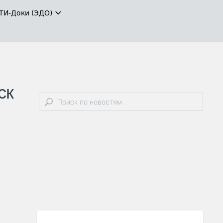
ТИ-Доки (ЭДО)
ск