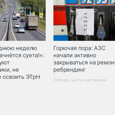
Горючая пора: АЗС
еднюю неделю
начали активно
ачнётся суета!»:
закрываться на ремон
куют
ребрендинг
ики, не
 освоить ЭТрН
Топливо, масла и автохимия