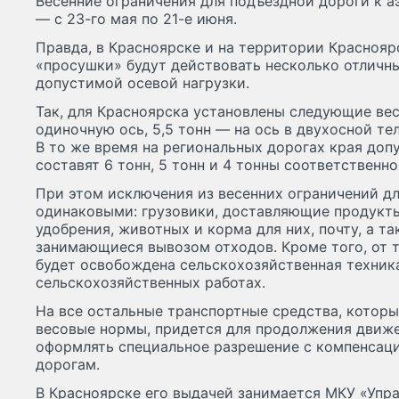
Весенние ограничения для подъездной дороги к а
— с 23-го мая по 21-е июня.
Правда, в Красноярске и на территории Краснояр
«просушки» будут действовать несколько отличны
допустимой осевой нагрузки.
Так, для Красноярска установлены следующие вес
одиночную ось, 5,5 тонн — на ось в двухосной те
В то же время на региональных дорогах края до
составят 6 тонн, 5 тонн и 4 тонны соответственно
При этом исключения из весенних ограничений дл
одинаковыми: грузовики, доставляющие продукты,
удобрения, животных и корма для них, почту, а т
занимающиеся вывозом отходов. Кроме того, от 
будет освобождена сельскохозяйственная техника
сельскохозяйственных работах.
На все остальные транспортные средства, котор
весовые нормы, придется для продолжения движе
оформлять специальное разрешение с компенсаци
дорогам.
В Красноярске его выдачей занимается МКУ «Упр