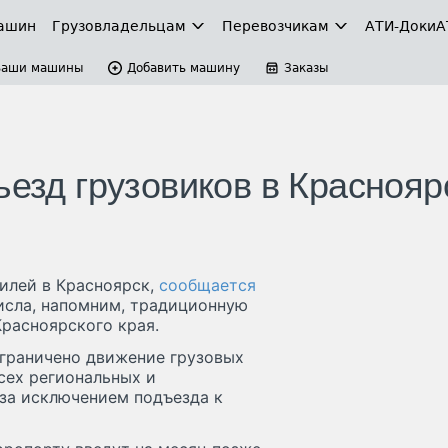
ашин
Грузовладельцам
Перевозчикам
АТИ-Доки
А
Ваши машины
Добавить машину
Заказы
ъезд грузовиков в Краснояр
билей в Красноярск,
сообщается
исла, напомним, традиционную
Красноярского края.
 ограничено движение грузовых
сех региональных и
за исключением подъезда к