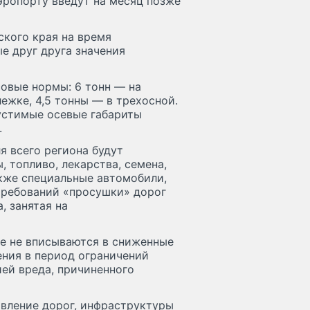
эропорту введут на месяц позже
ского края на время
е друг друга значения
овые нормы: 6 тонн — на
лежке, 4,5 тонны — в трехосной.
пустимые осевые габариты
.
я всего региона будут
 топливо, лекарства, семена,
акже специальные автомобили,
требований «просушки» дорог
, занятая на
ые не вписываются в сниженные
ния в период ограничений
ей вреда, причиненного
авление дорог, инфраструктуры