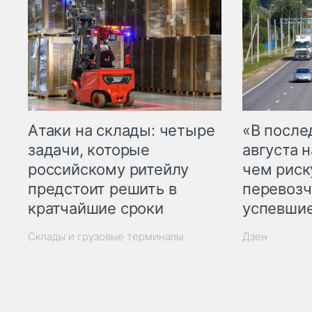
Атаки на склады: четыре
«В посл
задачи, которые
августа н
российскому ритейлу
чем рис
предстоит решить в
перевозч
кратчайшие сроки
успевшие
Склады и грузовые терминалы
Дзен