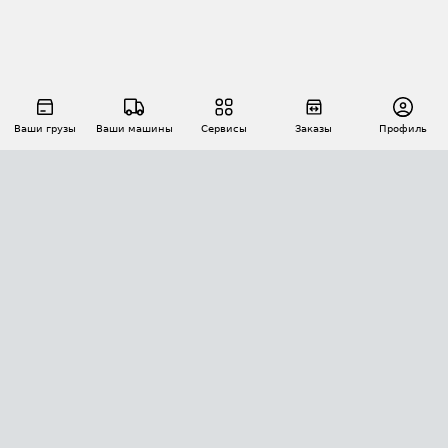
Ваши грузы
Ваши машины
Сервисы
Заказы
Профиль
АВТОМАТИЗАЦИЯ ПЕРЕВОЗОК
Площадки
Заказы
Торги
Тендеры
АТИ-Доки
GPS-мониторинг
АТИ Мессенджер
Цепочки грузов
API ATI.SU
ПОЛЕЗНОЕ
Расчет расстояний
БЕЗОПАСНОСТЬ
Академия ATI.SU
ATI.SU о безопасности