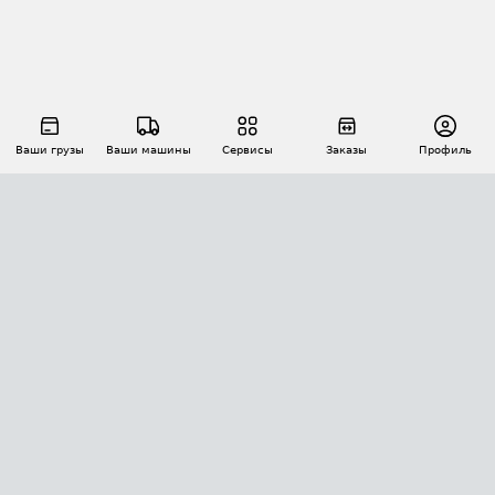
Ваши грузы
Ваши машины
Сервисы
Заказы
Профиль
АВТОМАТИЗАЦИЯ ПЕРЕВОЗОК
Площадки
Заказы
Торги
Тендеры
АТИ-Доки
GPS-мониторинг
АТИ Мессенджер
Цепочки грузов
API ATI.SU
ПОЛЕЗНОЕ
Расчет расстояний
БЕЗОПАСНОСТЬ
Академия ATI.SU