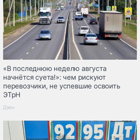
«В последнюю неделю августа
начнётся суета!»: чем рискуют
перевозчики, не успевшие освоить
ЭТрН
Дзен