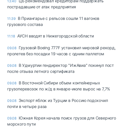
ЦБ рекомендовал кредиторам поддержать
13:40
пострадавшие от атак предприятия
В Приангарье с рельсов сошли 11 вагонов
11:39
грузового состава
АУСН вводят в Нижегородской области
11:18
Грузовой Boeing 777F установил мировой рекорд,
09.08
пролетев без посадки 19 часов с одним паллетом
В Удмуртии гендиректор "ИжАвиа" покинул пост
09.08
после отзыва летного сертификата
В Восточной Сибири объем контейнерных
09.08
грузоперевозок по ж/д в январе-июле вырос на 7,7%
Экспорт яблок из Турции в Россию подскочил
09.08
почти в четыре раза
Южная Корея начала поиск грузов для Северного
09.08
морского пути