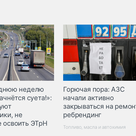
Горючая пора: АЗС
еднюю неделю
начали активно
ачнётся суета!»:
закрываться на ремон
куют
ребрендинг
ики, не
 освоить ЭТрН
Топливо, масла и автохимия