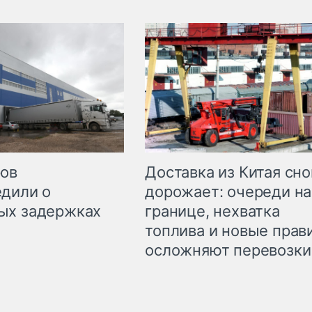
Доставка из Китая сно
ров
дорожает: очереди на
дили о
границе, нехватка
ых задержках
топлива и новые прав
осложняют перевозки