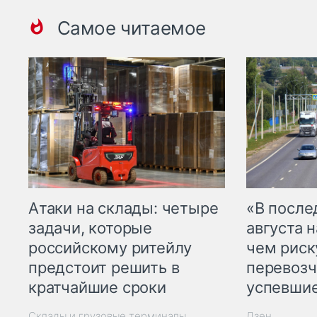
Самое читаемое
Атаки на склады: четыре
«В посл
задачи, которые
августа н
российскому ритейлу
чем рис
предстоит решить в
перевозч
кратчайшие сроки
успевшие
Склады и грузовые терминалы
Дзен