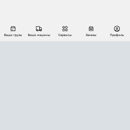
Ваши грузы
Ваши машины
Сервисы
Заказы
Профиль
АВТОМАТИЗАЦИЯ ПЕРЕВОЗОК
Площадки
Заказы
Торги
Тендеры
АТИ-Доки
GPS-мониторинг
АТИ Мессенджер
Цепочки грузов
API ATI.SU
ПОЛЕЗНОЕ
Расчет расстояний
БЕЗОПАСНОСТЬ
Академия ATI.SU
ATI.SU о безопасности
Звезды ATI.SU на вашем сайте