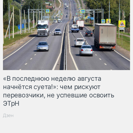
«В последнюю неделю августа
начнётся суета!»: чем рискуют
перевозчики, не успевшие освоить
ЭТрН
Дзен