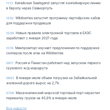
Китайская Sealegend запустит контейнерную линию
11:13
в Европу через Севморпуть
Wildberries запустит программу партнёрских хабов
10:52
для поддержки продавцов
Новые правила электронной торговли в ЕАЭС
10:36
заработают с января 2027 года
Минпромторг изучает предложения по поддержке
10:16
селлеров после атак на Wildberries
Россия и Пакистан работают над запуском первого
09:17
грузового ж/д маршрута
В январе-июле объем погрузки на Забайкальной
08:02
железной дороге вырос на 2,7%
Махачкалинский морской торговый порт нарастил
07.08
перевалку грузов на 45,9% в январе-июле
Все новости