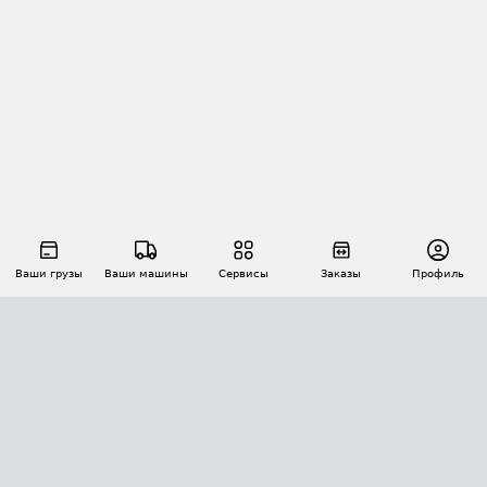
Ваши грузы
Ваши машины
Сервисы
Заказы
Профиль
АВТОМАТИЗАЦИЯ ПЕРЕВОЗОК
Площадки
Заказы
Торги
Тендеры
АТИ-Доки
GPS-мониторинг
АТИ Мессенджер
Цепочки грузов
API ATI.SU