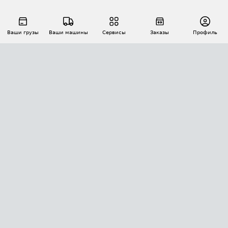
Ваши грузы
Ваши машины
Сервисы
Заказы
Профиль
АВТОМАТИЗАЦИЯ ПЕРЕВОЗОК
Площадки
Заказы
Торги
Тендеры
АТИ-Доки
GPS-мониторинг
АТИ Мессенджер
Цепочки грузов
API ATI.SU
ПОЛЕЗНОЕ
Расчет расстояний
БЕЗОПАСНОСТЬ
Академия ATI.SU
ATI.SU о безопасности
Звезды ATI.SU на вашем сайте
КОНТАКТЫ И ТАРИФЫ
Памятка по проверке контрагентов
Индекс ATI.SU FTL РФ
О системе ATI.SU
Светофор+
Средние ставки
ИНФОРМАЦИЯ