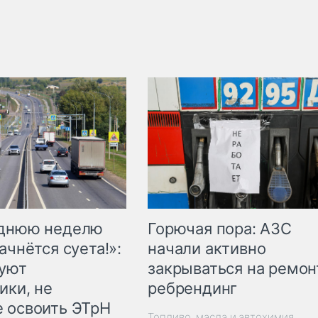
Горючая пора: АЗС
еднюю неделю
начали активно
ачнётся суета!»:
закрываться на ремон
куют
ребрендинг
ики, не
 освоить ЭТрН
Топливо, масла и автохимия