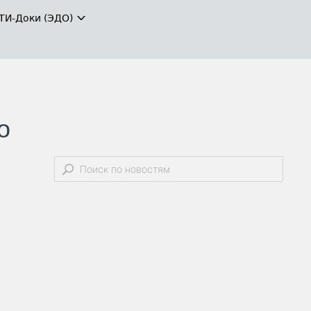
ТИ-Доки (ЭДО)
о