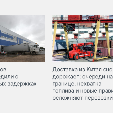
Доставка из Китая сно
ров
дорожает: очереди на
дили о
границе, нехватка
ых задержках
топлива и новые прав
осложняют перевозки