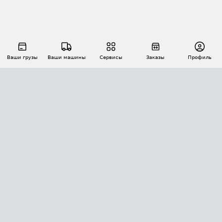
Ваши грузы
Ваши машины
Сервисы
Заказы
Профиль
АВТОМАТИЗАЦИЯ ПЕРЕВОЗОК
Площадки
Заказы
Торги
Тендеры
АТИ-Доки
GPS-мониторинг
АТИ Мессенджер
Цепочки грузов
API ATI.SU
ПОЛЕЗНОЕ
Расчет расстояний
БЕЗОПАСНОСТЬ
Академия ATI.SU
ATI.SU о безопасности
Звезды ATI.SU на вашем сайте
КОНТАКТЫ И ТАРИФЫ