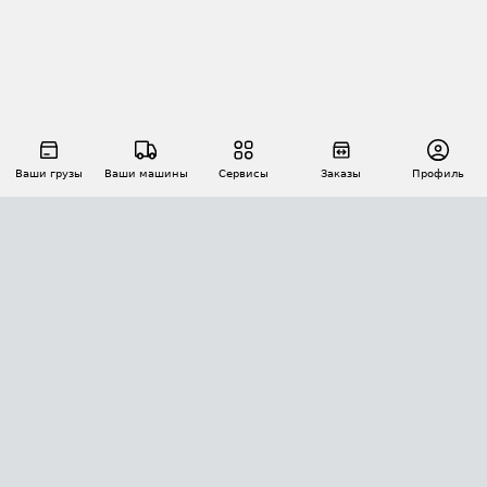
Ваши грузы
Ваши машины
Сервисы
Заказы
Профиль
АВТОМАТИЗАЦИЯ ПЕРЕВОЗОК
Площадки
Заказы
Торги
Тендеры
АТИ-Доки
GPS-мониторинг
АТИ Мессенджер
Цепочки грузов
API ATI.SU
ПОЛЕЗНОЕ
Расчет расстояний
БЕЗОПАСНОСТЬ