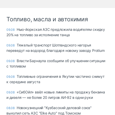
Топливо, масла и автохимия
Нью-йоркская АЗС предложила водителям скидку
09.08
20% на топливо за исполнение танца
Тяжелый транспорт Шотландского нагорья
09.08
переведут на водород благодаря новому заводу Protium
Власти Барнаула сообщили об улучшении ситуации
09.08
с топливом
Топливные ограничения в Якутии частично снимут
09.08
к середине августа
«СибОйл» ввёл новые лимиты на продажу бензина
09.08
и дизеля — не более 20 литров АИ‑92 в одни руки
Новокузнецкий "Кузбасский деловой союз"
08.08
выкупил сеть АЗС "Elke Auto" под Томском