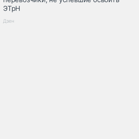
ЭТрН
Дзен