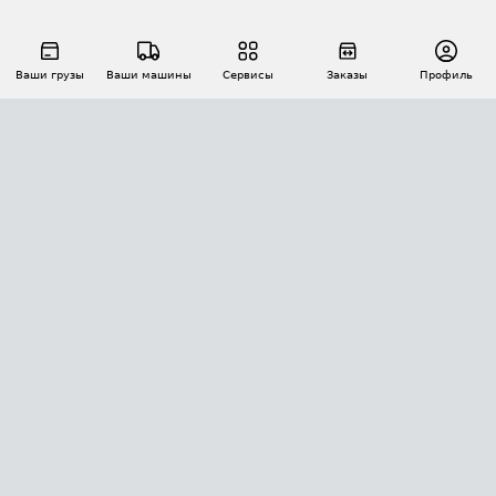
Ваши грузы
Ваши машины
Сервисы
Заказы
Профиль
АВТОМАТИЗАЦИЯ ПЕРЕВОЗОК
Площадки
Заказы
Торги
Тендеры
АТИ-Доки
GPS-мониторинг
АТИ Мессенджер
Цепочки грузов
API ATI.SU
ПОЛЕЗНОЕ
Расчет расстояний
БЕЗОПАСНОСТЬ
Академия ATI.SU
ATI.SU о безопасности
Звезды ATI.SU на вашем сайте
КОНТАКТЫ И ТАРИФЫ
Памятка по проверке контрагентов
Индекс ATI.SU FTL РФ
О системе ATI.SU
Светофор+
Средние ставки
ИНФОРМАЦИЯ