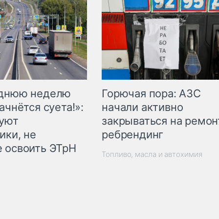
Горючая пора: АЗС
еднюю неделю
начали активно
ачнётся суета!»:
закрываться на ремон
куют
ребрендинг
ики, не
 освоить ЭТрН
Топливо, масла и автохимия