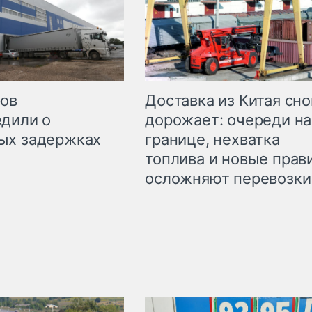
Доставка из Китая сно
ров
дорожает: очереди на
дили о
границе, нехватка
ых задержках
топлива и новые прав
осложняют перевозки