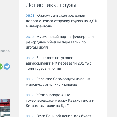
Логистика, грузы
Южно-Уральская железная
06.08
дорога снизила отправку грузов на 3,9%
в январе-июле
Мурманский порт зафиксировал
06.08
рекордные объемы перевалки по
итогам июля
всего.
За первое полугодие
06.08
авиакомпании РФ перевезли 202 тыс.
тонн грузов и почты
Развитие Севморпути изменит
06.08
мировую логистику - мнение
Железнодорожные
06.08
грузоперевозки между Казахстаном и
Китаем выросли на 9,2%
Ozon Банк объяснил, как будет
06.08