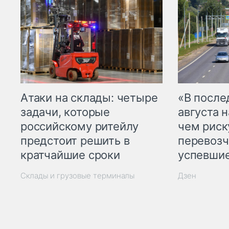
Атаки на склады: четыре
«В посл
задачи, которые
августа н
российскому ритейлу
чем рис
предстоит решить в
перевозч
кратчайшие сроки
успевшие
Склады и грузовые терминалы
Дзен