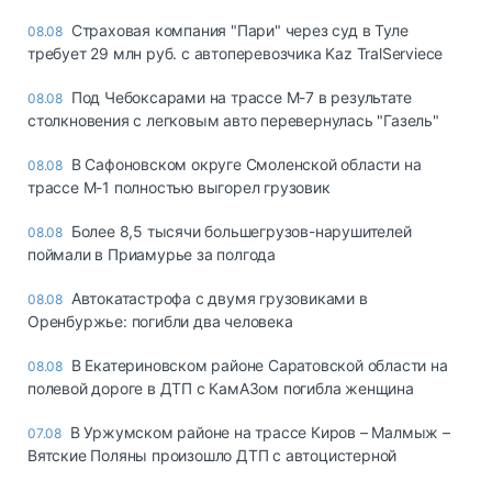
Страховая компания "Пари" через суд в Туле
08.08
требует 29 млн руб. с автоперевозчика Kaz TralServiece
Под Чебоксарами на трассе М-7 в результате
08.08
столкновения с легковым авто перевернулась "Газель"
В Сафоновском округе Смоленской области на
08.08
трассе М-1 полностью выгорел грузовик
Более 8,5 тысячи большегрузов-нарушителей
08.08
поймали в Приамурье за полгода
Автокатастрофа с двумя грузовиками в
08.08
Оренбуржье: погибли два человека
В Екатериновском районе Саратовской области на
08.08
полевой дороге в ДТП с КамАЗом погибла женщина
В Уржумском районе на трассе Киров – Малмыж –
07.08
Вятские Поляны произошло ДТП с автоцистерной